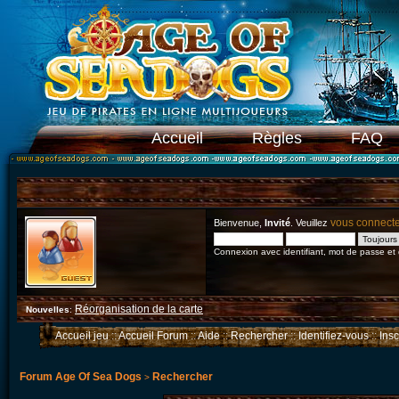
Accueil
Règles
FAQ
vous connect
Bienvenue,
Invité
. Veuillez
Connexion avec identifiant, mot de passe et
Réorganisation de la carte
Nouvelles
:
Accueil jeu
::
Accueil Forum
::
Aide
::
Rechercher
::
Identifiez-vous
::
Ins
Forum Age Of Sea Dogs
Rechercher
>