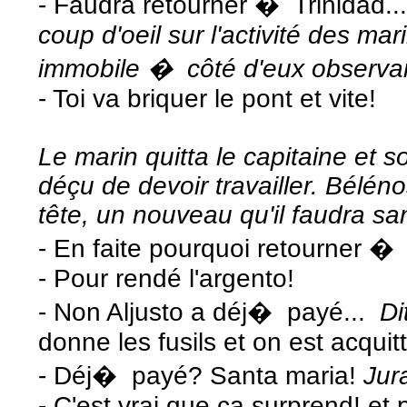
- Faudra retourner � Trinidad..
coup d'oeil sur l'activité des mari
immobile � côté d'eux observant
- Toi va briquer le pont et vite!
Le marin quitta le capitaine e
déçu de devoir travailler. Bélén
tête, un nouveau qu'il faudra sa
- En faite pourquoi retourner �
- Pour rendé l'argento!
- Non Aljusto a déj� payé...
Di
donne les fusils et on est acquit
- Déj� payé? Santa maria!
Jur
- C'est vrai que ca surprend! et 