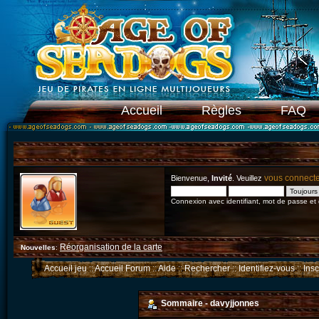
Accueil
Règles
FAQ
vous connect
Bienvenue,
Invité
. Veuillez
Connexion avec identifiant, mot de passe et
Réorganisation de la carte
Nouvelles
:
Accueil jeu
::
Accueil Forum
::
Aide
::
Rechercher
::
Identifiez-vous
::
Ins
Sommaire - davyjjonnes