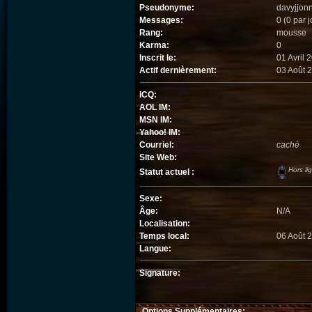
Pseudonyme:
davyjjon
Messages:
0 (0 par j
Rang:
mousse
Karma:
0
Inscrit le:
01 Avril 
Actif dernièrement:
03 Août 
ICQ:
AOL IM:
MSN IM:
Yahoo! IM:
Courriel:
caché
Site Web:
Hors li
Statut actuel :
Sexe:
Âge:
N/A
Localisation:
Temps local:
06 Août 
Langue:
Signature:
Options Supplémentaires: