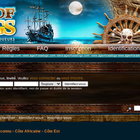
Règles
FAQ
Inscription
Identification
vous connecter
vous inscrire
nue,
Invité
. Veuillez
ou
.
on avec identifiant, mot de passe et durée de la session
chercher
::
Identifiez-vous
::
Inscrivez-vous
 connu
Côte Africaine
Côte Est
>
>