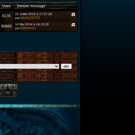
Vues
Dernier message
23 Juillet 2010 à 17:27:18
9176
kevin26703
par
14 Mai 2014 à 18:10:28
60860
Kelerenn
par