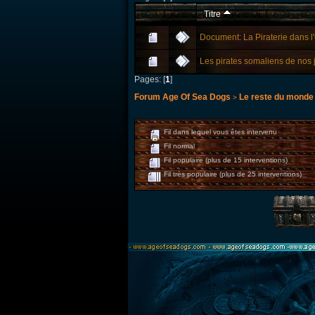
Titre
Document: La Piraterie dans l
Les pirates somaliens de nos 
Pages: [
1
]
Forum Age Of Sea Dogs
Le reste du monde
>
Fil dans lequel vous êtes intervenu
Fil normal
Fil populaire (plus de 15 interventions)
Fil très populaire (plus de 25 interventions)