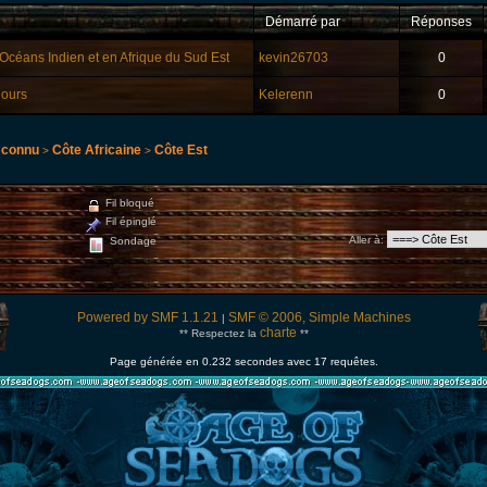
Démarré par
Réponses
'Océans Indien et en Afrique du Sud Est
kevin26703
0
jours
Kelerenn
0
 connu
Côte Africaine
Côte Est
>
>
Fil bloqué
Fil épinglé
Aller à
:
Sondage
Powered by SMF 1.1.21
SMF © 2006, Simple Machines
|
charte
** Respectez la
**
Page générée en 0.232 secondes avec 17 requêtes.