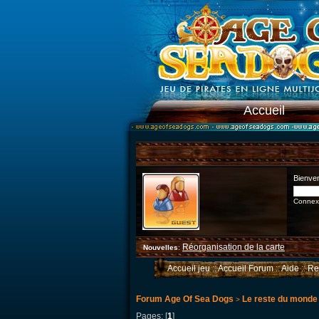
Accueil
Bienve
Connexi
Réorganisation de la carte
Nouvelles
:
Accueil jeu
::
Accueil Forum
::
Aide
::
Re
Forum Age Of Sea Dogs
Le reste du monde
>
Pages: [
1
]