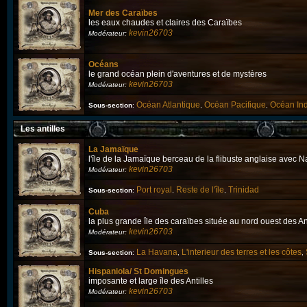
Mer des Caraïbes
les eaux chaudes et claires des Caraïbes
kevin26703
Modérateur:
Océans
le grand océan plein d'aventures et de mystères
kevin26703
Modérateur:
Océan Atlantique
Océan Pacifique
Océan In
Sous-section
:
,
,
Les antilles
La Jamaïque
l'île de la Jamaïque berceau de la flibuste anglaise avec 
kevin26703
Modérateur:
Port royal
Reste de l'île
Trinidad
Sous-section
:
,
,
Cuba
la plus grande île des caraïbes située au nord ouest des An
kevin26703
Modérateur:
La Havana
L'interieur des terres et les côtes
Sous-section
:
,
,
Hispaniola/ St Domingues
imposante et large île des Antilles
kevin26703
Modérateur: