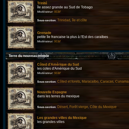
Trinité
île assez grande au Sud de Tobago
scar
Modérateur:
Trinidad
île et côte
Sous-section
:
,
Grenade
petite île francaise la plus à l'Est des caraïbes
scar
Modérateur:
Terre du nouveau monde
Côted d'Amérique du Sud
les cotes d'Amérique du Sud
scar
Modérateur:
Côted et forets
Maracaïbo
Caracas
Cunama
Sous-section
:
,
,
,
Nouvelle Espagne
dans les terres du mexique
Désert
Forêt vierge
Côte du Mexique
Sous-section
:
,
,
Les grandes villes du Mexique
les grandes villes