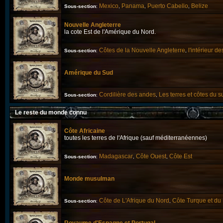
Mexico
Panama
Puerto Cabello
Belize
Sous-section
:
,
,
,
Nouvelle Angleterre
la cote Est de l'Amérique du Nord.
Côtes de la Nouvelle Angleterre
l'intérieur de
Sous-section
:
,
Amérique du Sud
Cordilière des andes
Les terres et côtes du s
Sous-section
:
,
Le reste du monde connu
Côte Africaine
toutes les terres de l'Afrique (sauf méditerranéennes)
Madagascar
Côte Ouest
Côte Est
Sous-section
:
,
,
Monde musulman
Côte de L'Afrique du Nord
Côte Turque et du
Sous-section
:
,