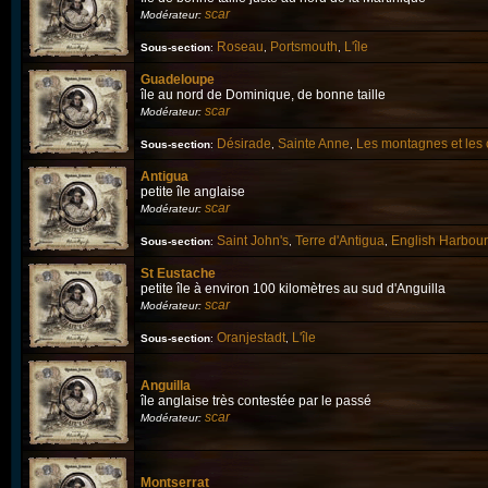
scar
Modérateur:
Roseau
Portsmouth
L'île
Sous-section
:
,
,
Guadeloupe
île au nord de Dominique, de bonne taille
scar
Modérateur:
Désirade
Sainte Anne
Les montagnes et les 
Sous-section
:
,
,
Antigua
petite île anglaise
scar
Modérateur:
Saint John's
Terre d'Antigua
English Harbour
Sous-section
:
,
,
St Eustache
petite île à environ 100 kilomètres au sud d'Anguilla
scar
Modérateur:
Oranjestadt
L'île
Sous-section
:
,
Anguilla
île anglaise très contestée par le passé
scar
Modérateur:
Montserrat