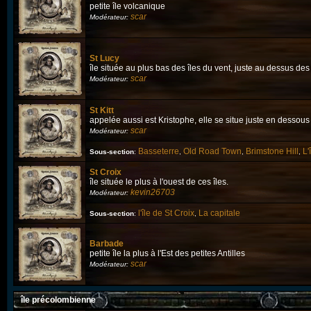
petite île volcanique
scar
Modérateur:
St Lucy
île située au plus bas des îles du vent, juste au dessus de
scar
Modérateur:
St Kitt
appelée aussi est Kristophe, elle se situe juste en dessou
scar
Modérateur:
Basseterre
Old Road Town
Brimstone Hill
L'
Sous-section
:
,
,
,
St Croix
île située le plus à l'ouest de ces îles.
kevin26703
Modérateur:
l'île de St Croix
La capitale
Sous-section
:
,
Barbade
petite île la plus à l'Est des petites Antilles
scar
Modérateur:
île précolombienne