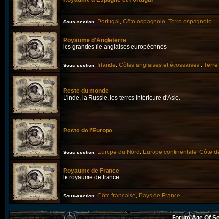
Royaume d'Espagne et Portugal
Portugal
Côte espagnole
Terre espagnole
Sous-section
:
,
,
Royaume d'Angleterre
les grandes île anglaises européennes
Irlande
Côtes anglaises et écossaises
Terre
Sous-section
:
,
,
Reste du monde
L'inde, la Russie, les terres intérieure d'Asie.
Reste de l'Europe
Europe du Nord
Europe continentale
Côte de
Sous-section
:
,
,
Royaume de France
le royaume de france
Côte francaise
Pays de France
Sous-section
:
,
Forum Age Of Se