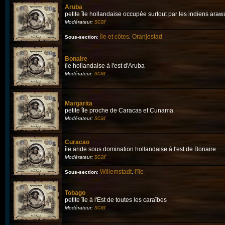
Aruba
petite île hollandaise occupée surtout par les indiens araw
scar
Modérateur:
île et côtes
Oranjestad
Sous-section
:
,
Bonaire
île hollandaise à l'est d'Aruba
scar
Modérateur:
Margarita
petite île proche de Caracas et Cunama.
scar
Modérateur:
Curacao
île aride sous domination hollandaise à l'est de Bonaire
scar
Modérateur:
Willemstadt
l'île
Sous-section
:
,
Tobago
petite île à l'Est de toutes les caraïbes
scar
Modérateur: