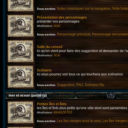
Notes historiques sur la navigation
Note hist
Sous-section
:
,
Présentation des personnages
présenter vos personnages
scar
Modérateur:
Personnage principal
Personnage secondair
Sous-section
:
,
Salle du conseil
Ici qu'on vient pour faire des suggestion et demander de l'a
scar
Modérateur:
Scénario
Ici vous pourrez voir tous ce qui touchera aux scénarios
Suggestion
PNJ
Scénario Rp:
Sous-section
:
,
,
mer et ocean (partie rp)
Petites îles et îlots
les îles et îlots plus petits qu'une ville dont sont parsemée
kevin26703
Modérateur:
Les îles vierges sous le vent
Les îles vierges
Sous-section
:
,