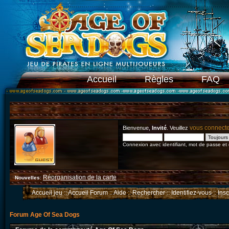
Accueil
Règles
FAQ
vous connect
Bienvenue,
Invité
. Veuillez
Connexion avec identifiant, mot de passe et
Réorganisation de la carte
Nouvelles
:
Accueil jeu
::
Accueil Forum
::
Aide
::
Rechercher
::
Identifiez-vous
::
Ins
Forum Age Of Sea Dogs