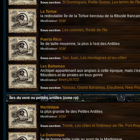
St Domingues
Petite Goave
Les terres de l'îl
Sous-section
:
,
,
La Tortue
la redoutable île de la Tortue berceau de la flibuste francais
scar
Modérateur:
Les colonies
Reste de l'île
Sous-section
:
,
Puerto Rico
île de taille moyenne, la plus à l'est des Antilles
scar
Modérateur:
San Juan
Les montagnes et les côtes
Sous-section
:
,
Les Bahamas
Archipel appartenant aux anglais à cette époque, mais c'es
flibustiers et de pirates en tous genre
kevin26703
Modérateur:
Nassau
Grand Bahamas
Eleuthera
New Pro
Sous-section
:
,
,
,
îles du vent ou petites antilles (zone rp)
Martinique
la plus grande île des Petites Antilles
scar
Modérateur:
Trinité
Les côtes et l'intérieur de l'île
Fort-Roy
Sous-section
:
,
,
La Dominique
île de bonne taille juste au nord de la Martinique