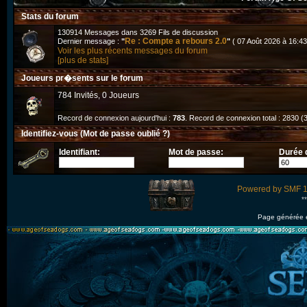
Stats du forum
130914 Messages dans 3269 Fils de discussion
Re : Compte a rebours 2.0
Dernier message :
"
"
( 07 Août 2026 à 16:43
Voir les plus récents messages du forum
[plus de stats]
Joueurs pr�sents sur le forum
784 Invités, 0 Joueurs
Record de connexion aujourd'hui :
783
. Record de connexion total : 2830 (
Identifiez-vous
(Mot de passe oublié ?)
Identifiant:
Mot de passe:
Durée 
Powered by SMF 1
*
Page générée 