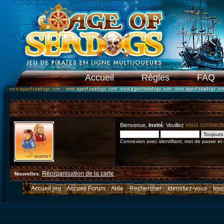
Accueil
Règles
FAQ
vous connect
Bienvenue,
Invité
. Veuillez
Connexion avec identifiant, mot de passe et
Réorganisation de la carte
Nouvelles
:
Accueil jeu
::
Accueil Forum
::
Aide
::
Rechercher
::
Identifiez-vous
::
Ins