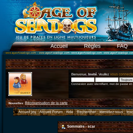
Accueil
Règles
FAQ
vous connect
Bienvenue,
Invité
. Veuillez
Connexion avec identifiant, mot de passe et
Réorganisation de la carte
Nouvelles
:
Accueil jeu
::
Accueil Forum
::
Aide
::
Rechercher
::
Identifiez-vous
::
Ins
Sommaire - scar