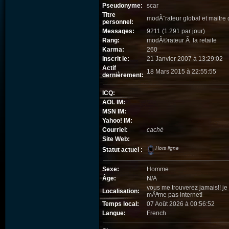
Pseudonyme:
scar
Titre
modÃ¨rateur global et maitre 
personnel:
Messages:
9211 (1.291 par jour)
Rang:
modÃ©rateur Ã la retaite
Karma:
260
Inscrit le:
21 Janvier 2007 à 13:29:02
Actif
18 Mars 2015 à 22:55:55
dernièrement:
ICQ:
AOL IM:
MSN IM:
Yahoo! IM:
Courriel:
caché
Site Web:
Hors ligne
Statut actuel :
Sexe:
Homme
Âge:
N/A
vous me trouverez jamais!! je s
Localisation:
mÃªme pas internet!
Temps local:
07 Août 2026 à 00:56:52
Langue:
French