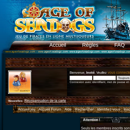
Accueil
Règles
FAQ
vous connect
Bienvenue,
Invité
. Veuillez
Connexion avec identifiant, mot de passe et
Réorganisation de la carte
Nouvelles
:
Accueil jeu
::
Accueil Forum
::
Aide
::
Rechercher
::
Identifiez-vous
::
Ins
Attention !
Seuls les membres inscrits sont