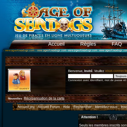
Accueil
Règles
FAQ
vous connect
Bienvenue,
Invité
. Veuillez
Connexion avec identifiant, mot de passe et
Réorganisation de la carte
Nouvelles
:
Accueil jeu
::
Accueil Forum
::
Aide
::
Rechercher
::
Identifiez-vous
::
Ins
Attention !
Seuls les membres inscrits sont