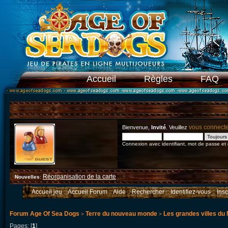
Accueil
Règles
FAQ
vous connect
Bienvenue,
Invité
. Veuillez
Connexion avec identifiant, mot de passe et
Réorganisation de la carte
Nouvelles
:
Accueil jeu
::
Accueil Forum
::
Aide
::
Rechercher
::
Identifiez-vous
::
Ins
Forum Age Of Sea Dogs
Terre du nouveau monde
Les grandes villes du
>
>
Pages: [
1
]