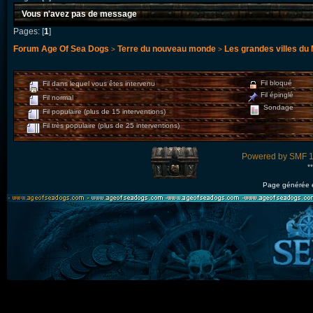
Vous n'avez pas de message
Pages: [
1
]
Forum Age Of Sea Dogs
Terre du nouveau monde
Les grandes villes du
>
>
Fil bloqué
Fil dans lequel vous êtes intervenu
Fil épinglé
Fil normal
Sondage
Fil populaire (plus de 15 interventions)
Fil très populaire (plus de 25 interventions)
Powered by SMF 1
*
Page générée 