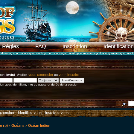
Règles
FAQ
Inscription
Identification
vous connecter
vous inscrire
nue,
Invité
. Veuillez
ou
.
on avec identifiant, mot de passe et durée de la session
chercher
::
Identifiez-vous
::
Inscrivez-vous
e rp)
Océans
Océan Indien
>
>