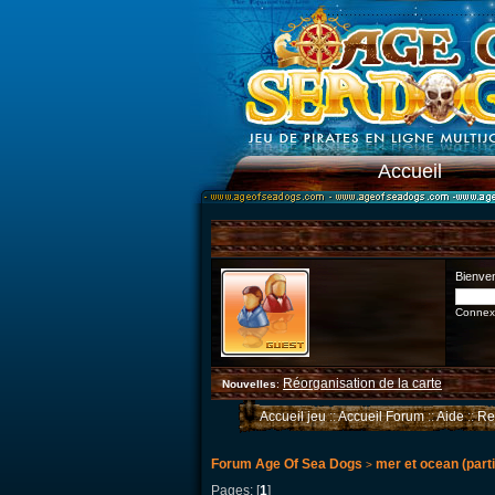
Accueil
Bienve
Connexi
Réorganisation de la carte
Nouvelles
:
Accueil jeu
::
Accueil Forum
::
Aide
::
Re
Forum Age Of Sea Dogs
mer et ocean (parti
>
Pages: [
1
]