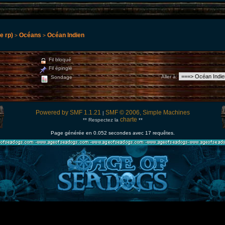
e rp)
Océans
Océan Indien
>
>
Fil bloqué
Fil épinglé
Aller à
:
Sondage
Powered by SMF 1.1.21
SMF © 2006, Simple Machines
|
charte
** Respectez la
**
Page générée en 0.052 secondes avec 17 requêtes.