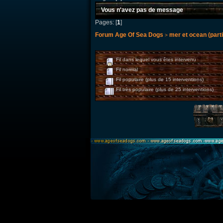
Vous n'avez pas de message
Pages: [
1
]
Forum Age Of Sea Dogs
mer et ocean (parti
>
Fil dans lequel vous êtes intervenu
Fil normal
Fil populaire (plus de 15 interventions)
Fil très populaire (plus de 25 interventions)