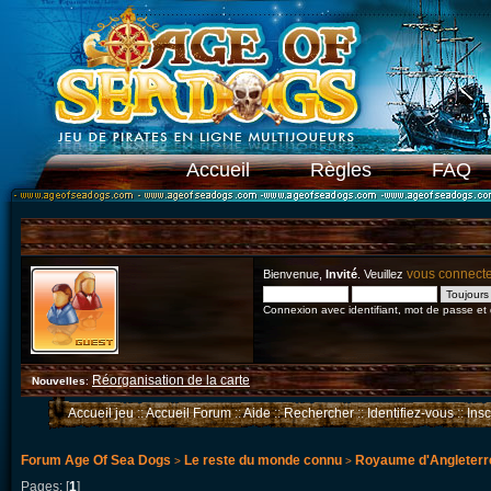
Accueil
Règles
FAQ
vous connect
Bienvenue,
Invité
. Veuillez
Connexion avec identifiant, mot de passe et
Réorganisation de la carte
Nouvelles
:
Accueil jeu
::
Accueil Forum
::
Aide
::
Rechercher
::
Identifiez-vous
::
Ins
Forum Age Of Sea Dogs
Le reste du monde connu
Royaume d'Angleterr
>
>
Pages: [
1
]