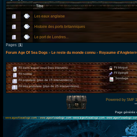
Titre
Les eaux anglaise
Histoire des ports britanniques
Le port de Londres...
Pages: [
1
]
Forum Age Of Sea Dogs
Le reste du monde connu
Royaume d'Angleterr
>
>
Fil bloqué
Fil dans lequel vous êtes intervenu
Fil épinglé
Fil normal
Sondage
Fil populaire (plus de 15 interventions)
Fil très populaire (plus de 25 interventions)
Powered by SMF 1
*
Page générée 