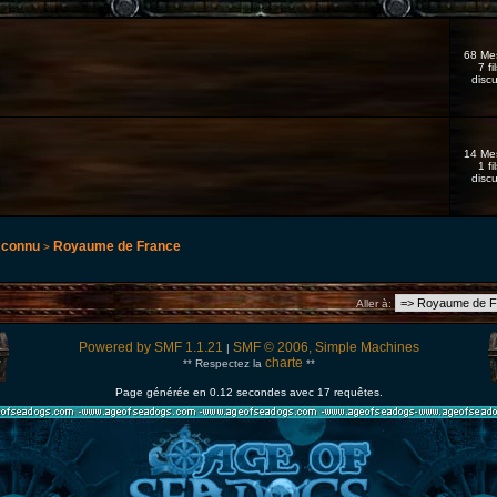
68 Me
7 fi
disc
14 Me
1 fi
disc
 connu
Royaume de France
>
Aller à
:
Powered by SMF 1.1.21
SMF © 2006, Simple Machines
|
charte
** Respectez la
**
Page générée en 0.12 secondes avec 17 requêtes.