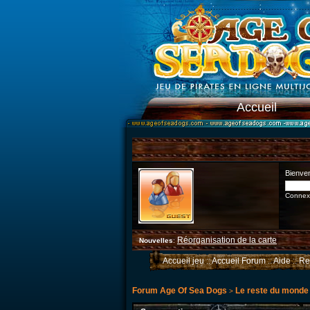
Accueil
Bienve
Connexi
Réorganisation de la carte
Nouvelles
:
Accueil jeu
::
Accueil Forum
::
Aide
::
Re
Forum Age Of Sea Dogs
Le reste du monde
>