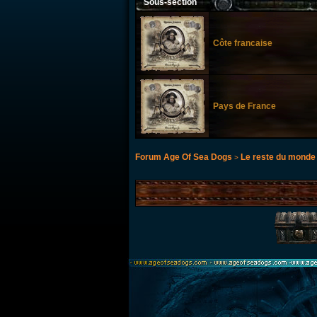
Sous-section
Côte francaise
Pays de France
Forum Age Of Sea Dogs
Le reste du monde
>