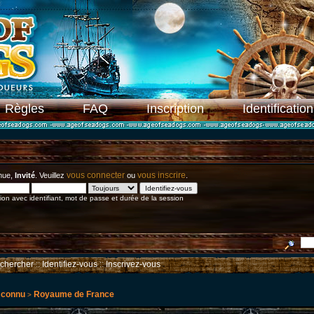
Règles
FAQ
Inscription
Identification
vous connecter
vous inscrire
nue,
Invité
. Veuillez
ou
.
on avec identifiant, mot de passe et durée de la session
chercher
::
Identifiez-vous
::
Inscrivez-vous
 connu
Royaume de France
>