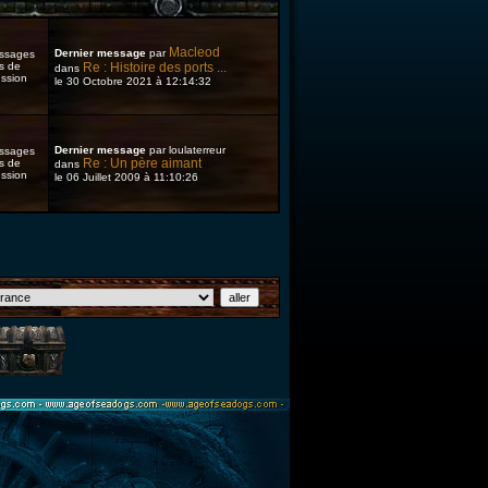
Macleod
Dernier message
par
ssages
ls de
Re : Histoire des ports ...
dans
ussion
le 30 Octobre 2021 à 12:14:32
Dernier message
par loulaterreur
ssages
Re : Un père aimant
ls de
dans
ussion
le 06 Juillet 2009 à 11:10:26