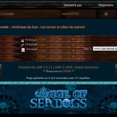
Démarré par
Réponses
 La jungle
kevin26703
11
 monde
Amérique du Sud
Les terres et côtes du sud est
>
>
Fil bloqué
Fil épinglé
Aller à
:
Sondage
Powered by SMF 1.1.21
SMF © 2006, Simple Machines
|
charte
** Respectez la
**
Page générée en 0.112 secondes avec 17 requêtes.