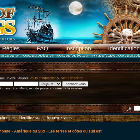
Règles
FAQ
Inscription
Identification
vous connecter
vous inscrire
nue,
Invité
. Veuillez
ou
.
on avec identifiant, mot de passe et durée de la session
chercher
::
Identifiez-vous
::
Inscrivez-vous
 monde
Amérique du Sud
Les terres et côtes du sud est
>
>