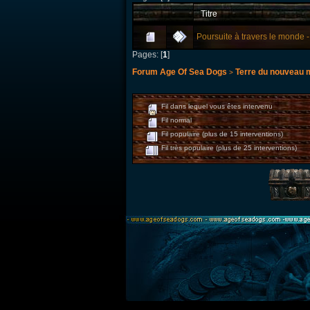
Titre
Poursuite à travers le monde -
Pages: [
1
]
Forum Age Of Sea Dogs
Terre du nouveau
>
Fil dans lequel vous êtes intervenu
Fil normal
Fil populaire (plus de 15 interventions)
Fil très populaire (plus de 25 interventions)