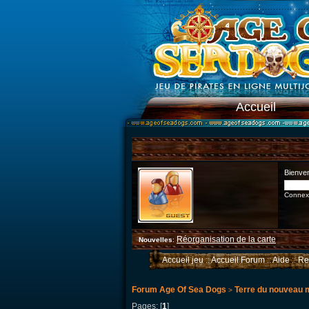
Accueil
Bienve
Connexi
Réorganisation de la carte
Nouvelles
:
Accueil jeu
::
Accueil Forum
::
Aide
::
Re
Forum Age Of Sea Dogs
Terre du nouveau
>
Pages: [
1
]