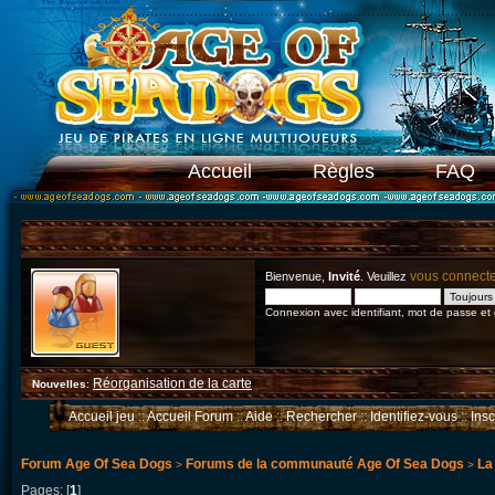
Accueil
Règles
FAQ
vous connect
Bienvenue,
Invité
. Veuillez
Connexion avec identifiant, mot de passe et
Réorganisation de la carte
Nouvelles
:
Accueil jeu
::
Accueil Forum
::
Aide
::
Rechercher
::
Identifiez-vous
::
Ins
Forum Age Of Sea Dogs
Forums de la communauté Age Of Sea Dogs
La
>
>
Pages: [
1
]