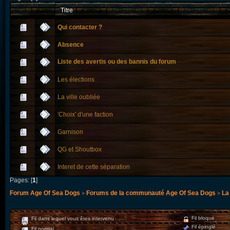
Titre
Qui contacter ?
Absence
Liste des avertis ou des bannis du forum
Les élections
La ville oubliée
'Choix' d'une faction
Garnison
QG et Shoutbox
Interet de cette séparation
Pages: [
1
]
Forum Age Of Sea Dogs
Forums de la communauté Age Of Sea Dogs
La
>
>
Fil bloqué
Fil dans lequel vous êtes intervenu
Fil épinglé
Fil normal