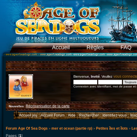
Accueil
Règles
FAQ
vous connect
Bienvenue,
Invité
. Veuillez
Connexion avec identifiant, mot de passe et
Réorganisation de la carte
Nouvelles
:
Accueil jeu
::
Accueil Forum
::
Aide
::
Rechercher
::
Identifiez-vous
::
Ins
Forum Age Of Sea Dogs
mer et ocean (partie rp)
Petites îles et îlots
Les
>
>
>
Pages: [
1
]