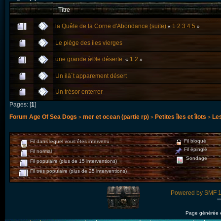
Titre
la Quête de la Corne d'Abondance (suite)
1
2
3
4
5
«
»
Le piège des iles vierges
une grande à®le déserte.
1
2
«
»
Un ilà´t apparement désert
Un trésor enterrer
Pages: [
1
]
Forum Age Of Sea Dogs
mer et ocean (partie rp)
Petites îles et îlots
Les
>
>
>
Fil bloqué
Fil dans lequel vous êtes intervenu
Fil épinglé
Fil normal
Sondage
Fil populaire (plus de 15 interventions)
Fil très populaire (plus de 25 interventions)
Powered by SMF 1
*
Page générée 