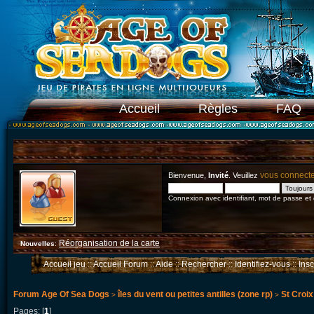
Accueil
Règles
FAQ
vous connect
Bienvenue,
Invité
. Veuillez
Connexion avec identifiant, mot de passe et
Réorganisation de la carte
Nouvelles
:
Accueil jeu
::
Accueil Forum
::
Aide
::
Rechercher
::
Identifiez-vous
::
Ins
Forum Age Of Sea Dogs
îles du vent ou petites antilles (zone rp)
St Croix
>
>
Pages: [
1
]