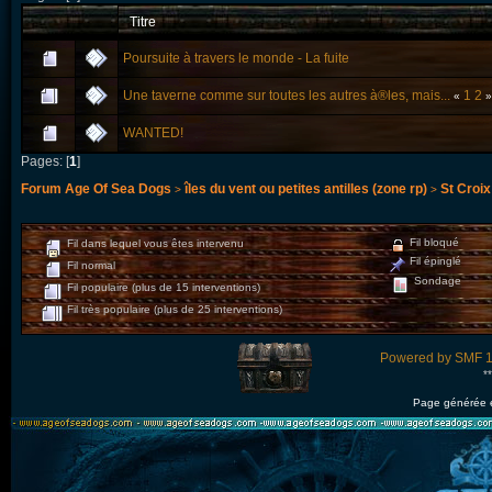
Titre
Poursuite à travers le monde - La fuite
Une taverne comme sur toutes les autres à®les, mais...
1
2
«
»
WANTED!
Pages: [
1
]
Forum Age Of Sea Dogs
îles du vent ou petites antilles (zone rp)
St Croix
>
>
Fil bloqué
Fil dans lequel vous êtes intervenu
Fil épinglé
Fil normal
Sondage
Fil populaire (plus de 15 interventions)
Fil très populaire (plus de 25 interventions)
Powered by SMF 1
*
Page générée 