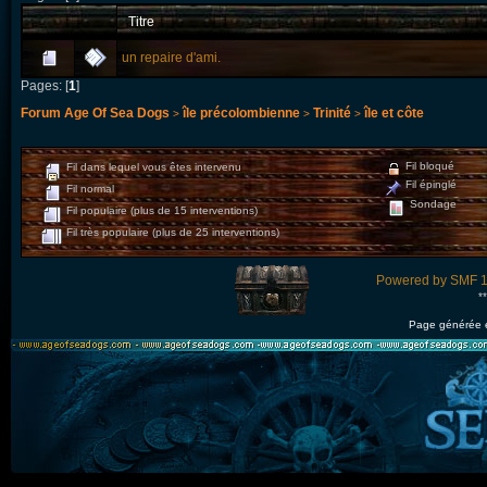
Titre
un repaire d'ami.
Pages: [
1
]
Forum Age Of Sea Dogs
île précolombienne
Trinité
île et côte
>
>
>
Fil bloqué
Fil dans lequel vous êtes intervenu
Fil épinglé
Fil normal
Sondage
Fil populaire (plus de 15 interventions)
Fil très populaire (plus de 25 interventions)
Powered by SMF 1
*
Page générée 