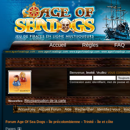
Accueil
Règles
FAQ
vous connect
Bienvenue,
Invité
. Veuillez
Connexion avec identifiant, mot de passe et
Réorganisation de la carte
Nouvelles
:
Accueil jeu
::
Accueil Forum
::
Aide
::
Rechercher
::
Identifiez-vous
::
Ins
Forum Age Of Sea Dogs
île précolombienne
Trinité
île et côte
>
>
>
Pages: [
1
]