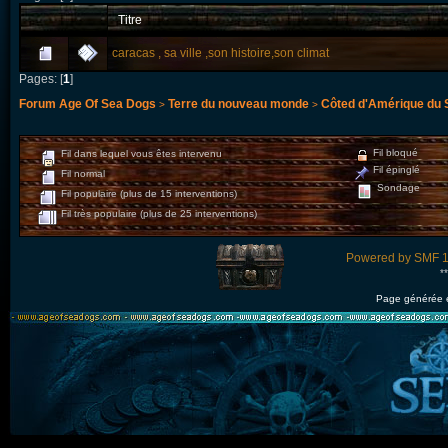
Titre
caracas , sa ville ,son histoire,son climat
Pages: [
1
]
Forum Age Of Sea Dogs
Terre du nouveau monde
Côted d'Amérique du 
>
>
Fil bloqué
Fil dans lequel vous êtes intervenu
Fil épinglé
Fil normal
Sondage
Fil populaire (plus de 15 interventions)
Fil très populaire (plus de 25 interventions)
Powered by SMF 1
*
Page générée 