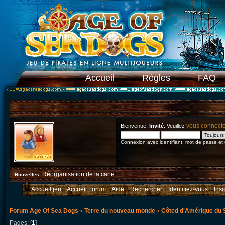
Accueil
Règles
FAQ
vous connect
Bienvenue,
Invité
. Veuillez
Connexion avec identifiant, mot de passe et
Réorganisation de la carte
Nouvelles
:
Accueil jeu
::
Accueil Forum
::
Aide
::
Rechercher
::
Identifiez-vous
::
Ins
Forum Age Of Sea Dogs
Terre du nouveau monde
Côted d'Amérique du 
>
>
Pages: [
1
]