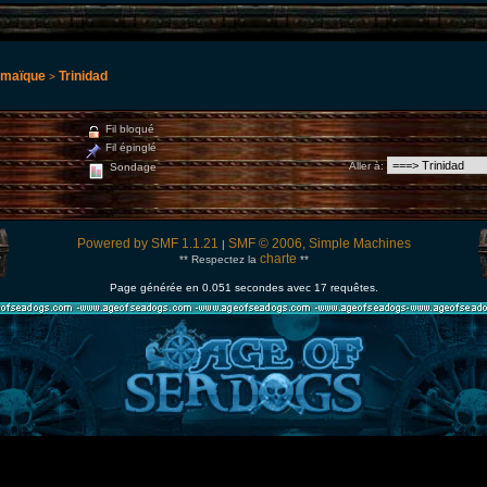
amaïque
Trinidad
>
Fil bloqué
Fil épinglé
Aller à
:
Sondage
Powered by SMF 1.1.21
SMF © 2006, Simple Machines
|
charte
** Respectez la
**
Page générée en 0.051 secondes avec 17 requêtes.