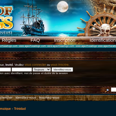
Règles
FAQ
Inscription
Identification
vous connecter
vous inscrire
nue,
Invité
. Veuillez
ou
.
on avec identifiant, mot de passe et durée de la session
chercher
::
Identifiez-vous
::
Inscrivez-vous
amaïque
Trinidad
>