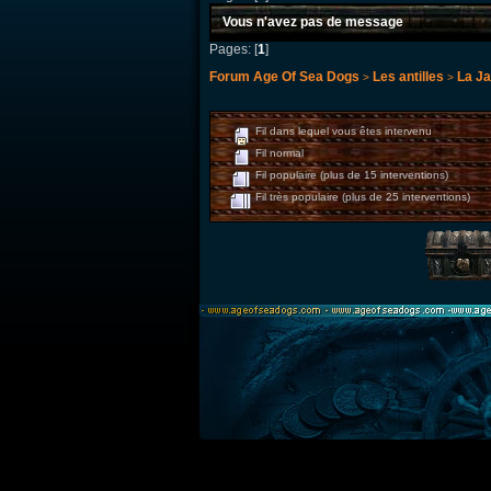
Vous n'avez pas de message
Pages: [
1
]
Forum Age Of Sea Dogs
Les antilles
La J
>
>
Fil dans lequel vous êtes intervenu
Fil normal
Fil populaire (plus de 15 interventions)
Fil très populaire (plus de 25 interventions)