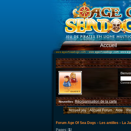
Accueil
Bienve
Connexi
Réorganisation de la carte
Nouvelles
:
Accueil jeu
::
Accueil Forum
::
Aide
::
Re
Forum Age Of Sea Dogs
Les antilles
La J
>
>
Pages: [
1
]