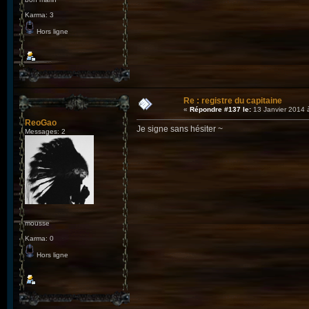
Karma: 3
Hors ligne
Re : registre du capitaine
«
Répondre #137 le:
13 Janvier 2014 
ReoGao
Je signe sans hésiter ~
Messages: 2
mousse
Karma: 0
Hors ligne