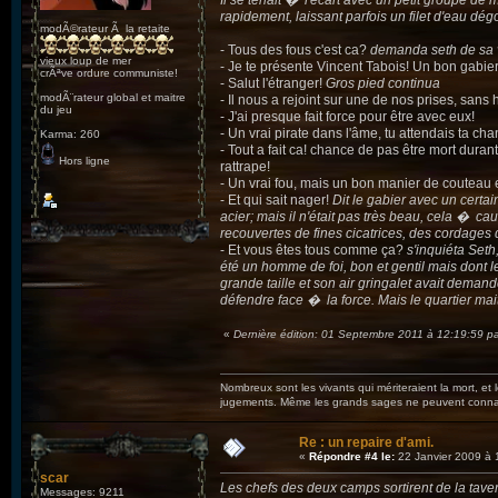
Il se tenait � l'écart avec un petit groupe de 
rapidement, laissant parfois un filet d'eau dég
modÃ©rateur Ã la retaite
- Tous des fous c'est ca?
demanda seth de sa vo
vieux loup de mer
- Je te présente Vincent Tabois! Un bon gabier
crÃªve ordure communiste!
- Salut l'étranger!
Gros pied continua
modÃ¨rateur global et maitre
- Il nous a rejoint sur une de nos prises, san
du jeu
- J'ai presque fait force pour être avec eux!
- Un vrai pirate dans l'âme, tu attendais ta ch
Karma: 260
- Tout a fait ca! chance de pas être mort dura
Hors ligne
rattrape!
- Un vrai fou, mais un bon manier de couteau e
- Et qui sait nager!
Dit le gabier avec un certai
acier; mais il n'était pas très beau, cela � c
recouvertes de fines cicatrices, des cordages q
- Et vous êtes tous comme ça?
s'inquiéta Seth
été un homme de foi, bon et gentil mais dont 
grande taille et son air gringalet avait deman
défendre face � la force. Mais le quartier mai
«
Dernière édition: 01 Septembre 2011 à 12:19:59 pa
Nombreux sont les vivants qui mériteraient la mort, et
jugements. Même les grands sages ne peuvent connaît
Re : un repaire d'ami.
«
Répondre #4 le:
22 Janvier 2009 à 
scar
Les chefs des deux camps sortirent de la taver
Messages: 9211