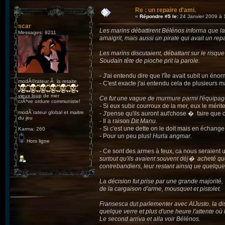
Re : un repaire d'ami.
«
Répondre #5 le:
24 Janvier 2009 à 
scar
Les marins débattirent Bélénos informa que la
Messages: 9211
amaigrit, mais aussi un pirate qui avait un repai
Les marins discutaient, débattant sur le risque
Soudain tête de pioche prit la parole.
- J'ai entendu dire que l'île avait subit un én
modÃ©rateur Ã la retaite
- C'est exacte j'ai entendu cela de plusieurs m
vieux loup de mer
Ce fut une vague de murmure parmi l'équipag
crÃªve ordure communiste!
- Si eux subir courroux de la mer, eux le mérit
modÃ¨rateur global et maitre
- J'pense qu'ils auront aut'chose � faire que 
du jeu
- Il a raison
Dit Manu.
- Si c'est une dette on le doit mais en échange
Karma: 260
- Pour un peu plus!
Hurla angmar.
Hors ligne
- Ce sont des armes à feux, ca nous seraient u
surtout qu'ils avaient souvent déj� acheté que
contrebandiers, leur restant ainsiq ue quelque 
La décision fut prise par une grande majorité, 
de la cargaison d'arme, mousquet et pistolet.
Fransesca dut parlementer avec AlJusto. la di
quelque verre et plus d'une heure l'attente où
Le second arriva et alla voir Bélénos.