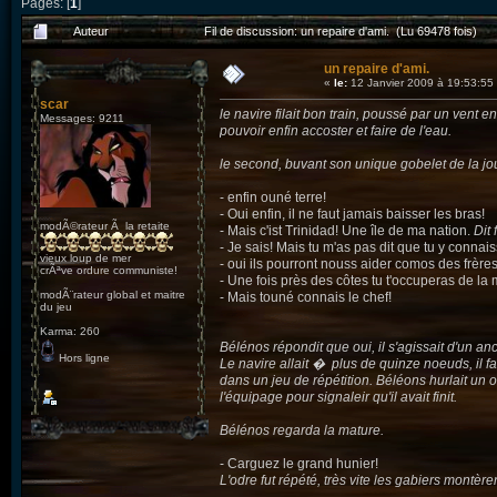
Pages: [
1
]
Auteur
Fil de discussion: un repaire d'ami. (Lu 69478 fois)
un repaire d'ami.
«
le:
12 Janvier 2009 à 19:53:55
scar
le navire filait bon train, poussé par un vent 
Messages: 9211
pouvoir enfin accoster et faire de l'eau.
le second, buvant son unique gobelet de la jou
- enfin ouné terre!
- Oui enfin, il ne faut jamais baisser les bras!
modÃ©rateur Ã la retaite
- Mais c'ist Trinidad! Une île de ma nation.
Dit
- Je sais! Mais tu m'as pas dit que tu y conna
vieux loup de mer
- oui ils pourront nouss aider comos des frères
crÃªve ordure communiste!
- Une fois près des côtes tu t'occuperas de la m
modÃ¨rateur global et maitre
- Mais touné connais le chef!
du jeu
Karma: 260
Bélénos répondit que oui, il s'agissait d'un 
Hors ligne
Le navire allait � plus de quinze noeuds, il fa
dans un jeu de répétition. Béléons hurlait un 
l'équipage pour signaleir qu'il avait finit.
Bélénos regarda la mature.
- Carguez le grand hunier!
L'odre fut répété, très vite les gabiers montère