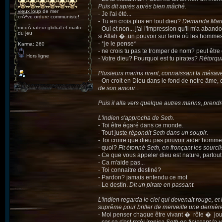
Puis dit après après bien mâché.
vieux loup de mer
- Je l'ai été...
crÃªve ordure communiste!
- Tu en crois plus en tout dieu?
Demanda Marc 
modÃ¨rateur global et maitre
- Oui et non... j'ai l'impression qu'il m'a aba
du jeu
si Allah � un pouvoir sur terre où les hommes 
- *je le pense*
Karma: 260
- ne crois tu pas te tromper de nom? peut être 
Hors ligne
- Votre dieu? Pourquoi est tu pirates?
Rétorqua
Plusieurs marins rirent, connaissant la mésave
- On croit en Dieu dans le fond de notre âme, 
de son amour...
Puis il alla vers quelque autres marins, prendr
L'indien s'approcha de Seth.
- Toi être égaré dans ce monde.
- Tout juste
répondit Seth dans un soupir.
- Toi croire que dieu pas pouvoir aider homme
- quoi?
Fit étonné Seth, en fronçant les sourcil
- Ce que vous appeler dieu est nature, partout
- Ca m'aide pas...
- Toi connaitre destiné?
- Pardon? jamais entendu ce mot
- Le destin.
Dit un pirate en passant.
L'indien regarda le ciel qui devenait rouge, et
suprême pour briller de merveille une dernière
- Moi penser chaque être vivant � rôle � joue