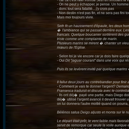
- car ca c'est raté!
ironisa Seth en finissant la
- On ne peut y échapper, je pense. Un homme me
- donc tout sera fatalité... j'y crois pas
- Non destin n'est pas fin, et ne sera pas fini t
Mais moi toujours vivre.
Seth fit un haussement d'épaule, les deux hom
� l'ambiance qui se passait derrière eux. Les
francais. Quelque boucanier sortièrent des gu
triste comme une complainte de marin.
Plusieurs marins se mirent � chanter un vieux 
mœurs de l'Eglise.
- Selon toi je vie encore car je dois faire que
- Oui
Dit "jaguar courant" dans une voix qui r
Puis ils se levèrent invité par quelque marins 
Il fallut deux jours au contrebandier pour finir 
- Comment je vais te donner l'argent?
Demanda
Fransesca traduisit et discuta avec le contreb
- Ils ont déj� payé une partie, mais Diego doi
déj� utilisé l'argent avancé il devait trouver
on lui donnera l'autre moitié quand on pourra, 
Bélénos salua Deigo aljusto et monta sur le na
Le départ était prêt, le vent faible mais favo
servit de remorque car seule la voile aurique et