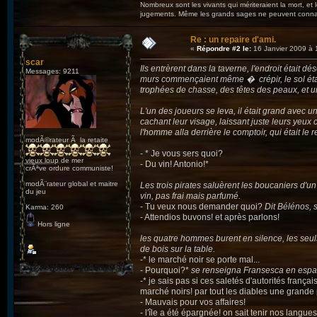
Nombreux sont les vivants qui mériteraient la mort, et
jugements. Même les grands sages ne peuvent connaît
Re : un repaire d'ami.
«
Répondre #2 le:
16 Janvier 2009 à 
scar
Ils entrèrent dans la taverne, l'endroit était d
Messages: 9211
murs commençaient même � crépir, le sol était
trophées de chasse, des têtes des peaux, et un 
L'un des joueurs se leva, il était grand avec 
cachant leur visage, laissant juste leurs yeux cl
l'homme alla derrière le comptoir, qui était 
modÃ©rateur Ã la retaite
- * Je vous sers quoi?
vieux loup de mer
- Du vin! Antonio!*
crÃªve ordure communiste!
modÃ¨rateur global et maitre
Les trois pirates saluèrent les boucaniers d'u
du jeu
vin, pas frai mais parfumé.
- Tu veux nous demander quoi?
Dit Bélénos, s
Karma: 260
- Attendios buvons! et après parlons!
Hors ligne
les quatre hommes burent en silence, les seuls
de bois sur la table.
-* le marché noir se porte mal...
- Pourquoi?*
se renseigna Fransesca en espag
-* je sais pas si ces saletés d'autorités franç
marché noirs! par tout les diables une grande
- Mauvais pour vos affaires!
- l'île a été épargnée! on sait tenir nos langues