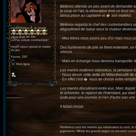
Bélénos attendu un peu avant de demander au 
le coup en l'air, la détonation émit un bruit se
laissa place au capitaine et � son matelot.
Bélénos regarda le chef des contrebandiers qui 
modÃ©rateur Ã la retaite
dégoulinant de sueur sous la chaleur devenu
vieux loup de mer
- Mes frères nous avons peu d'or mais nous pou
crÃªve ordure communiste!
modÃ¨rateur global et maitre
Des hurlements de joie se firent entendre, un
du jeu
silence.
Karma: 260
- Mais en échange nous devrons transporter
Hors ligne
Les marins restèrent silencieux, la jamaique ét
- Nous devoir cette dette
dit Mitlanthecultli de 
- En effet c'est � vous de choisir entre remplir
Les marins discutèrent entre eux, Marc dupoil 
le schonner. le rapport de l'intendant, qui était
juste pour une journée et rien d'autre pas une g
Il fallait choisir.
Nombreux sont les vivants qui mériteraient la mort, et
jugements. Même les grands sages ne peuvent connaît