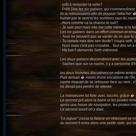
- prêt à remonter la voile?
- Prêt!
Dire les six gabiers, qui commencèrent �
Ils la retroussaient afin de pouvoir l'attache
huiner par le vent et les sombres saut du nav
- Alors comme ca la chance te suit?
- Je sais pas! mais elle me colle même si la fu
Les six gabiers dans un effort commun et simu
- Tous ne peuvent pas se vanter de ce que tu as
- Tu remets mes dire sen doute?
coupa seth, l
- Non! mais c'est pas croyable... faut dire on
- Ha bon?
demanda Seth intéressé.
Les deux gabiers descendirent avec les autres, g
- Saches que sur ce navire, il y a personne d'
les deux hommes discutèrent en même temps 
Puis arrivait � moins d'une encablure de l'île
navire risquait de se retrouver face au vent , s'
ne devait pas perdre de vitesse.
La manoeuvre fut faite avec succès, grâce � un
Le second prit alors la barre et les pirates re
après une heure de navigation, les pirates vire
Le second sourit on y était.
"Le jaguar" passa la falaise en réduisant sa v
du second il entra dans une petite rade, qui