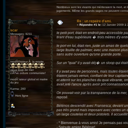
Nombreux sont les vivants qui mériteraient la mort, et
jugements. Même les grands sages ne peuvent connaît
Re : un repaire d'ami.
«
Répondre #1 le:
12 Janvier 2009 à 
scar
le petit port, était en endroit peu accessible 
Messages: 9211
tirant d'eau supérieure � trois mètres d'y entr
le port en lui, était rien, juste un amas de q
large feuille de palmier, avec une maison plu
sans autre ouverture qu'une grande porte.
modÃ©rateur Ã la retaite
Sur un "quai" il y avait déj� un sloop qui étai
vieux loup de mer
Il y avait peu de personnes, mais toutes étaien
crÃªve ordure communiste!
étaient jamais venus, confiant de leur capitai
modÃ¨rateur global et maitre
et atterrit sur les planches du quai vibrante, 
du jeu
avait jeté l'ancre après avoir prit connaissanc
Karma: 260
On pouvait voir par la transparence de la mer, 
Hors ligne
reposé.
Bélénos descendit avec Fransesca; devant un
pas très grand mais imposant avec certes un e
un large coutelas et deux pistolets. Il accueil
- * Bienvenue à vous amis! Je pensais pas vou
- Saloute amigo Bélénar!