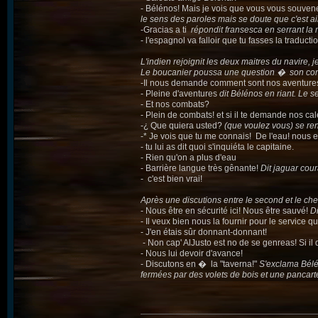
- Bélénos! Mais je vois que vous vous souve
le sens des paroles mais se doute que c'est aima
-Gracias a ti
répondit fransesca en serrant l
- l'espagnol va falloir que tu fasses la traducti
L'indien rejoignit les deux maitres du navire,
Le boucanier poussa une question � son c
-Il nous demande comment sont nos aventure
- Pleine d'aventures
dit Bélénos en riant. Le sec
- Et nos combats?
- Plein de combats! et si il te demande nos cal
-¿ Que quiera usted?
(que voulez vous) se re
-* Je vois que tu me connais! De l'eau! nous e
- tu lui as dit quoi s'inquiéta le capitaine.
- Rien qu'on a plus d'eau
- Barrière langue très gênante!
Dit jaguar cou
- c'est bien vrai!
Après une discutions entre le second et le chef 
- Nous être en sécurité ici! Nous être sauvé!
Di
- Il veux bien nous la fournir pour le service 
- J'en étais sûr donnant-donnant!
- Non cap' AlJusto est no de se genreas! Si i
- Nous lui devoir d'avance!
- Discutons en � la "taverna!"
S'exclama Bélén
fermées par des volets de bois et une pancarte 