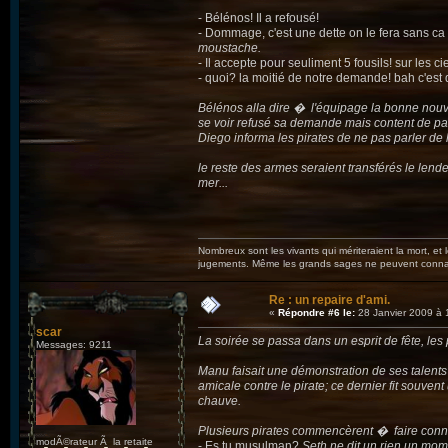
- Bélénos! Il a refousé!
- Dommage, c'est une dette on le fera sans ca
moustache.
- Il accepte pour seuliment 5 fousils! sur les ci
- quoi? la moitié de notre demande! bah c'est
Bélénos alla dire � l'équipage la bonne nouve
se voir refusé sa demande mais content de p
Diego informa les pirates de ne pas parler de l
le reste des armes seraient transférés le le
mer...
Nombreux sont les vivants qui mériteraient la mort, et
jugements. Même les grands sages ne peuvent connaît
Re : un repaire d'ami.
«
Répondre #6 le:
28 Janvier 2009 à 
scar
La soirée se passa dans un esprit de fête, le
Messages: 9211
Manu faisait une démonstration de ses talents d
amicale contre le pirate; ce dernier fit souve
chauve.
Plusieurs pirates commencèrent � faire conna
modÃ©rateur Ã la retaite
- Es tu musulman?
Seth ne dit un rien un mome