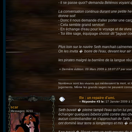
- il se passe quoi?
demanda Bélénos voyant que 
La conversation continua durant une petite heu
donne soif.
- Donc il nous demande d'aller porter une ca
- Cela semble grand service!
- En échange d'eau pour le voyage et de vivre f
- Toi être sage, équipage choisir
dit "jaguar co
Plus loin sur le navire Seth marchait calmeme
On les invita � boire de l'eau, devant leur air
les pirates malgré la barrière de la langue r
«
Dernière édition: 09 Mars 2009 à 18:07:27 par scar
Nombreux sont les vivants qui mériteraient la mort, et
jugements. Même les grands sages ne peuvent connaît
Re : un repaire d'ami.
«
Répondre #3 le:
17 Janvier 2009 à 
scar
Seth buvait � pleine lampé l'eau qu'on lui prop
Messages: 9211
échanger quelques bibelot pillé contre des ch
aucun contrebandier se s'approchait de Seth,
ont dominé leur terre si longtemps et mis � m