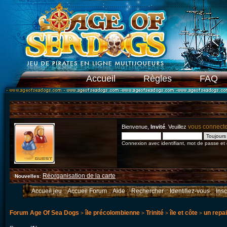
Accueil
Règles
FAQ
vous connect
Bienvenue,
Invité
. Veuillez
Connexion avec identifiant, mot de passe et
Réorganisation de la carte
Nouvelles
:
Accueil jeu
::
Accueil Forum
::
Aide
::
Rechercher
::
Identifiez-vous
::
Ins
Forum Age Of Sea Dogs
île précolombienne
Trinité
île et côte
un repai
>
>
>
>