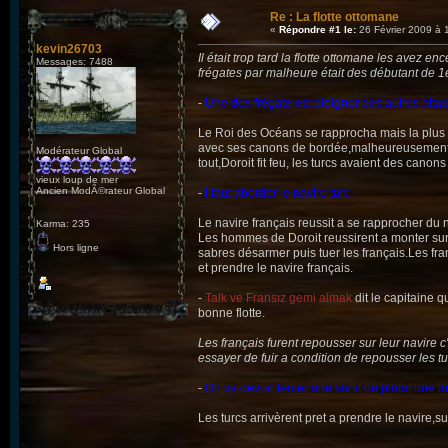
Re : La flotte ottomane
«
Répondre #1 le:
26 Février 2009 à 
kevin26703
Il était trop tard la flotte ottomane les avez e
Messages: 7488
frégates par malheure était des débutant de 1e
-
Une des frégate est éloigner des autres atta
Le Roi des Océans se rapprocha mais la plus g
avec ses canons de bordée,malheureusement l
Modérateur Global
tout,Doroit fit feu, les turcs avaient des canon
vieux loup de mer
Ancien ModÃ©rateur Global
-
Il faut aborder le navire turc.
Le navire français reussit a se rapprocher du n
Karma: 235
Les hommes de Doroit reussirent a monter sur 
Hors ligne
sabres désarmer puis tuer les français.Les fra
et prendre le navire français.
-
Talk ve Fransız gemi almak
dit le capitaine q
bonne flotte.
Les français furent repousser sur leur navire c'
essayer de fuir a condition de repousser les tu
-
On va devoir tenter une sortit ou plutot une fu
Les turcs arrivèrent pret a prendre le navire,su