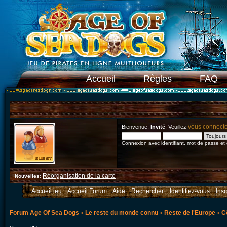
Accueil
Règles
FAQ
vous connect
Bienvenue,
Invité
. Veuillez
Connexion avec identifiant, mot de passe et
Réorganisation de la carte
Nouvelles
:
Accueil jeu
::
Accueil Forum
::
Aide
::
Rechercher
::
Identifiez-vous
::
Ins
Forum Age Of Sea Dogs
Le reste du monde connu
Reste de l'Europe
C
>
>
>