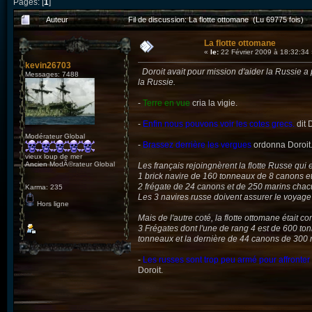
Pages: [
1
]
Auteur
Fil de discussion: La flotte ottomane (Lu 69775 fois)
La flotte ottomane
«
le:
22 Février 2009 à 18:32:34
kevin26703
Doroit avait pour mission d'aider la Russie a
Messages: 7488
la Russie.
-
Terre en vue
cria la vigie.
-
Enfin nous pouvons voir les cotes grecs.
dit D
Modérateur Global
-
Brassez derrière les vergues
ordonna Doroit
vieux loup de mer
Ancien ModÃ©rateur Global
Les français rejoingnèrent la flotte Russe qui
1 brick navire de 160 tonneaux de 8 canons et
2 frégate de 24 canons et de 250 marins cha
Karma: 235
Les 3 navires russe doivent assurer le voyage 
Hors ligne
Mais de l'autre coté, la flotte ottomane était c
3 Frégates dont l'une de rang 4 est de 600 to
tonneaux et la dernière de 44 canons de 300 m
-
Les russes sont trop peu armé pour affronter l
Doroit.