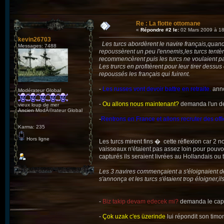
Re : La flotte ottomane
«
Répondre #2 le:
02 Mars 2009 à 18
kevin26703
Les turcs abordèrent le navire français,quand au
Messages: 7488
repoussèrent un peu l'ennemis,les turcs tentè
recommencèrent puis les turcs ne voulaient pas 
Les trurcs en profitèrent pour leur tirer dessus e
repoussés les français qui fuirent.
-
Les russes vont devoir battre en retraite.
anno
Modérateur Global
-
Ou allons nous maintenant?
demanda l'un de
vieux loup de mer
Ancien ModÃ©rateur Global
-
Rentrons en France et allons recruter des offic
Karma: 235
Hors ligne
Les turcs mirent fins � cette réflexion car 2 n
vaisseaux n'étaient pas assez loin pour pouvoi
capturés ils seraient livrées au Hollandais ou tue
Les 3 navires commençaient a s'éloignaient de
s'annonça et les turcs s'étaient trop éloigner,i
-
Biz takip devam edecek mi?
demanda le capit
-
Çok uzak c'es üzerinde
lui répondit son timon