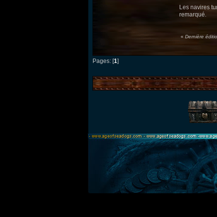
Les navires tu
remarqué.
«
Dernière édit
Pages: [
1
]