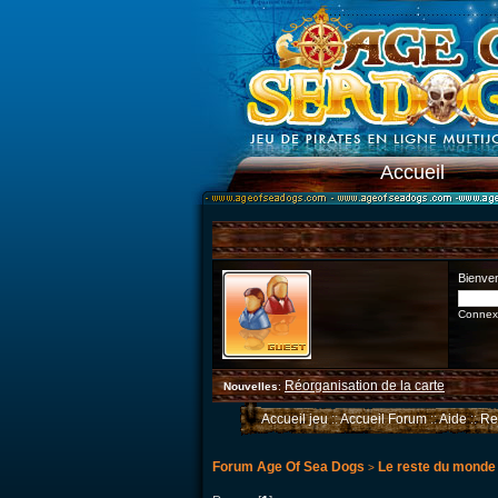
Accueil
Bienve
Connexi
Réorganisation de la carte
Nouvelles
:
Accueil jeu
::
Accueil Forum
::
Aide
::
Re
Forum Age Of Sea Dogs
Le reste du monde
>