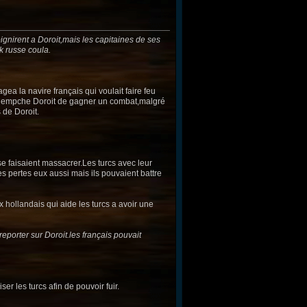
joignirent a Doroit,mais les capitaines de ses
k russe coula.
a la navire français qui voulait faire feu
ui empche Doroit de gagner un combat,malgré
s de Doroit.
e faisaient massacrer.Les turcs avec leur
es pertes eux aussi mais ils pouvaient battre
ux hollandais qui aide les turcs a avoir une
reporter sur Doroit.les français pouvait
iser les turcs afin de pouvoir fuir.