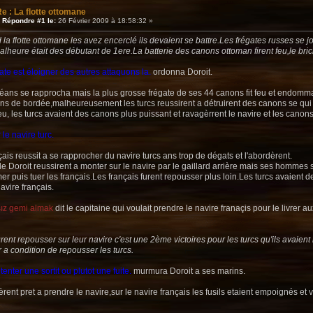
e : La flotte ottomane
«
Répondre #1 le:
26 Février 2009 à 18:58:32 »
ard la flotte ottomane les avez encerclé ils devaient se battre.Les frégates russes se 
alheure était des débutant de 1ere.La batterie des canons ottoman firent feu,le bric
te est éloigner des autres attaquons la.
ordonna Doroit.
ans se rapprocha mais la plus grosse frégate de ses 44 canons fit feu et endommage
ns de bordée,malheureusement les turcs reussirent a détruirent des canons se q
 feu, les turcs avaient des canons plus puissant et ravagèrrent le navire et les canon
 le navire turc.
çais reussit a se rapprocher du navire turcs ans trop de dégats et l'abordèrent.
Doroit reussirent a monter sur le navire par le gaillard arrière mais ses hommes s
r puis tuer les français.Les français furent repousser plus loin.Les turcs avaient d
avire français.
sız gemi almak
dit le capitaine qui voulait prendre le navire franaçis pour le livrer a
rent repousser sur leur navire c'est une 2ème victoires pour les turcs qu'ils avaient 
r a condition de repousser les turcs.
tenter une sortit ou plutot une fuite.
murmura Doroit a ses marins.
èrent pret a prendre le navire,sur le navire français les fusils etaient empoignés et v