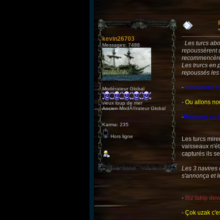
kevin26703
Les turcs abord
Messages: 7488
repoussèrent u
recommencèrent
Les trurcs en p
repoussés les f
-
Les russes vo
Modérateur Global
-
Ou allons no
vieux loup de mer
Ancien ModÃ©rateur Global
-
Rentrons en Fr
Karma: 235
Hors ligne
Les turcs mire
vaisseaux n'ét
capturés ils se
Les 3 navires 
s'annonça et le
-
Biz takip de
-
Çok uzak c'e