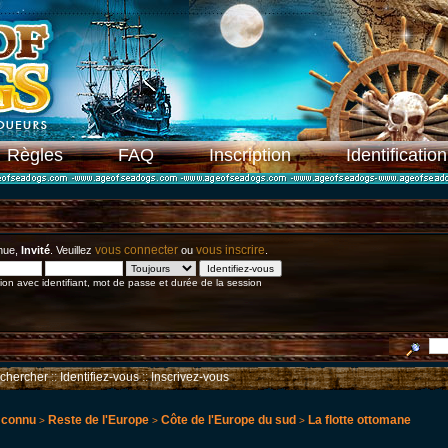
Règles
FAQ
Inscription
Identification
vous connecter
vous inscrire
nue,
Invité
. Veuillez
ou
.
on avec identifiant, mot de passe et durée de la session
chercher
::
Identifiez-vous
::
Inscrivez-vous
 connu
Reste de l'Europe
Côte de l'Europe du sud
La flotte ottomane
>
>
>