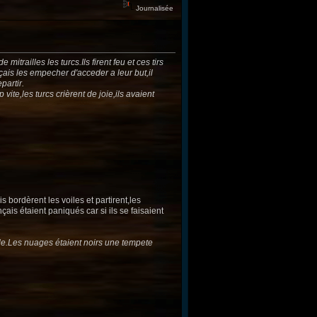
Journalisée
trailles les turcs.Ils firent feu et ces tirs
ais les empecher d'acceder a leur but,il
partir.
 vite,les turcs crièrent de joie,ils avaient
 bordèrent les voiles et partirent,les
ais étaient paniqués car si ils se faisaient
ile.Les nuages étaient noirs une tempete