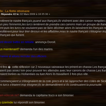
Re : La flotte ottomane
«
Répondre #2 le:
02 Mars 2009 à 18:35:36 »
èrent le navire français,quand aux français,ils visèrent avec des canon remplies de mi
n peu l'ennemis,les turcs tentèrent de prendre ces canons mais un groupe de franç
 puis les turcs ne voulaient pas se faire décimer alors ils laissèrent les français re
rofitèrent pour leur tirer dessus et les affaiblier,mias le navire français s'éloigner trop
rançais qui fuirent.
nt devoir battre en retraite.
annonça Doroit.
us maintenant?
demanda l'un des marins.
ance et allons recruter des officiers .
nt fins � cette réflexion car 2 nouveaux vaisseaux les prirent en chasse.Les français
aient pas assez loin pour pouvoir les atteindre avec leur canons de chasse.Les franç
raient livrées au Hollandais ou tuer.Alors ils travaillent 3 fois plus vite.
commençaient a s'éloignaient de la cote grecs et a se rapprocher des cotes de Sic
s turcs s'étaient trop éloigner,ils se demandèrent si ils continuaient la poursuite.
vam edecek mi?
demanda le capitaine trucs a son timonier.
s üzerinde
lui répondit son timonier.