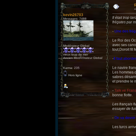
R
kevin26703
Il était trop t
Messages: 7488
frégates par m
-
Une des fréga
Le Roi des Océ
avec ses cano
Modérateur Global
tout,Doroit fit
vieux loup de mer
Ancien ModÃ©rateur Global
-
Il faut aborder
Le navire fran
Karma: 235
Les hommes de 
Hors ligne
sabres désarme
et prendre le n
-
Talk ve Fran
bonne flotte.
Les français fu
essayer de fui
-
On va devoir 
Les turcs arriv