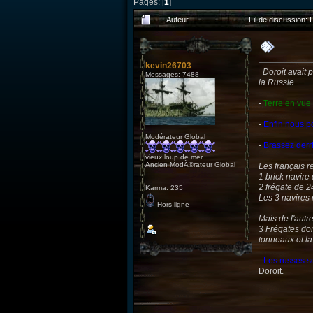
Pages: [
1
]
Auteur
Fil de discussion: 
kevin26703
Doroit avait p
Messages: 7488
la Russie.
-
Terre en vue
-
Enfin nous po
Modérateur Global
-
Brassez derr
vieux loup de mer
Ancien ModÃ©rateur Global
Les français r
1 brick navire
2 frégate de 
Karma: 235
Les 3 navires 
Hors ligne
Mais de l'autre
3 Frégates don
tonneaux et la
-
Les russes so
Doroit.