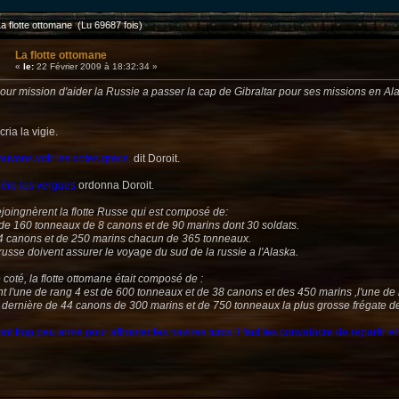
La flotte ottomane (Lu 69687 fois)
La flotte ottomane
«
le:
22 Février 2009 à 18:32:34 »
our mission d'aider la Russie a passer la cap de Gibraltar pour ses missions en Al
cria la vigie.
uvons voir les cotes grecs.
dit Doroit.
ière les vergues
ordonna Doroit.
ejoingnèrent la flotte Russe qui est composé de:
 de 160 tonneaux de 8 canons et de 90 marins dont 30 soldats.
24 canons et de 250 marins chacun de 365 tonneaux.
russe doivent assurer le voyage du sud de la russie a l'Alaska.
 coté, la flotte ottomane était composé de :
t l'une de rang 4 est de 600 tonneaux et de 38 canons et des 450 marins ,l'une d
 dernière de 44 canons de 300 marins et de 750 tonneaux la plus grosse frégate de
nt trop peu armé pour affronter les navires turcs il faut les convaincre de repartir e