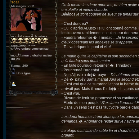
scar
On fit mettre les deux annexes, de bien petite
Messages: 9211
ensoleillé et même chaude.
Bélénos le front couvert de sueur se tenait sur 
- C'est donc ici?
- Oui d'après AlJusto ils lui ont donné comme 
les trouvera rapidement et qu'on leur donnera
modÃ©rateur Ã la retaite
- Faudra retourner � Trinidad...
Dit le second 
d'eux observant les annexes se fit appeler.
vieux loup de mer
- Toi va briquer le pont et vite!
crÃªve ordure communiste!
modÃ¨rateur global et maitre
Le marin quitta le capitaine et son second en
du jeu
qu'il faudra sans doute mater.
- En faite pourquoi retourner � Trinidad?
Karma: 260
- Pour rendé l'argento!
Hors ligne
- Non Aljusto a déj� payé...
Dit bélénos avec
- Déj� payé? Santa maria!
Jura le second ét
- C'est vrai que ca surprend! et par la barbe du 
arrivait pas. Mais il nous l'a déj� dit. après 
- C'est vrai.
- Bizarre de tenir sa promesse et sa confianc
- Fierté de mon peuple!
S'exclama fièrement Fr
- Dans un sens c'est pas faut votre parole dans
Les deux hommes rirent alors que les annexes
demanda � Angmar de rester sur le navire av
La plage était faite de sable fin et chaud et de
brulant.