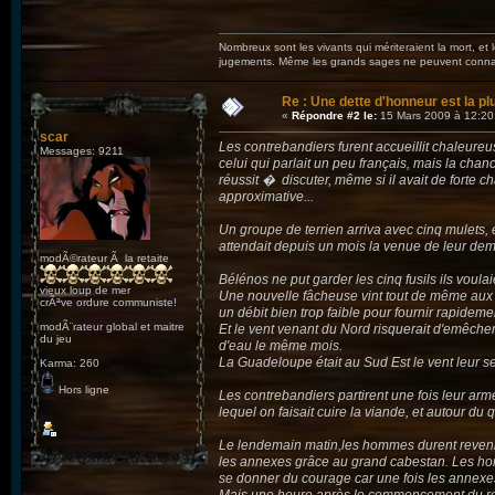
Nombreux sont les vivants qui mériteraient la mort, et
jugements. Même les grands sages ne peuvent connaît
Re : Une dette d'honneur est la pl
«
Répondre #2 le:
15 Mars 2009 à 12:20
scar
Les contrebandiers furent accueillit chaleure
Messages: 9211
celui qui parlait un peu français, mais la chanc
réussit � discuter, même si il avait de forte 
approximative...
Un groupe de terrien arriva avec cinq mulets,
attendait depuis un mois la venue de leur de
modÃ©rateur Ã la retaite
Bélénos ne put garder les cinq fusils ils voulai
vieux loup de mer
Une nouvelle fâcheuse vint tout de même aux ore
crÃªve ordure communiste!
un débit bien trop faible pour fournir rapideme
modÃ¨rateur global et maitre
Et le vent venant du Nord risquerait d'emêcher 
du jeu
d'eau le même mois.
La Guadeloupe était au Sud Est le vent leur sera
Karma: 260
Hors ligne
Les contrebandiers partirent une fois leur arm
lequel on faisait cuire la viande, et autour du q
Le lendemain matin,les hommes durent revenir de
les annexes grâce au grand cabestan. Les homm
se donner du courage car une fois les annexes su