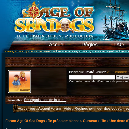
Accueil
Règles
FAQ
vous connect
Bienvenue,
Invité
. Veuillez
Connexion avec identifiant, mot de passe et
Réorganisation de la carte
Nouvelles
:
Accueil jeu
::
Accueil Forum
::
Aide
::
Rechercher
::
Identifiez-vous
::
Ins
Forum Age Of Sea Dogs
île précolombienne
Curacao
l'île
Une dette d'
>
>
>
>