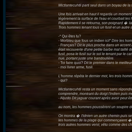
Mictlantecuhtli parti seul dans un boyau de la 
Une fois arrivait en haut il regarda un moment la
légèrement la surface de l'eau et courbait les 
Rapidement il se retourna, son poignard � la 
Trois hommes tenant tous un fusil et un autre 
-* Qui êtes tu?
- Morbleu que fous un indien ici!"
Dire les ho
- Français?
Dit le plus proche dans un accent 
était recouverte d'une petite barbe mal taillé
fusil, posa le fusil sur le sol le tenant par le 
nue, portant juste une bandoulière.
- Toi faire quoi?
Dit le premier dans le meilleur
- moi livrer arme, fusil.
L'homme répéta le dernier mot, les trois homm
- qui?
Mictlantecuhtli resta un moment sans répondr
comprendre, montrant du doigt l'indien puis mo
- Aljusto
Dit jaguar courant après avoir peut êt
au nom, les hommes poussèrent un soupire de s
On montra � l'idnien un autre chemin puis sem
les hommes de la plage qui commençaient � fa
trois autres hommes venir, vêtu comme des c