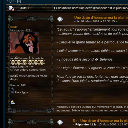
Pages: [
1
]
Auteur
Fil de discussion: Une dette d'honneur est la plus imp
Une dette d'honneur est la plus i
«
le:
09 Mars 2009 à 18:33:15 »
scar
"Le jaguar" s'approchait lentement, tout voile
Messages: 9211
maximum, jouant des muscles et du poids pour 
- Carguer le grand hunier et le perroquet de 
Il fallait avancer à une allure faible, on lanca l
modÃ©rateur Ã la retaite
- 3 noeuds
dit le second � Bélénos.
vieux loup de mer
Les vigies étaient aux aguets, la zone était d'
crÃªve ordure communiste!
modÃ¨rateur global et maitre
Mais il ne se passa rien, lentement mais sureme
du jeu
dessous d'une falaise surplombait d'une vég
Karma: 260
Hors ligne
Nombreux sont les vivants qui mériteraient la mort, et
jugements. Même les grands sages ne peuvent connaît
Re : Une dette d'honneur est la pl
«
Répondre #1 le:
15 Mars 2009 à 12:07