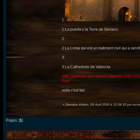
1:
1:La puerta y la Torre de Serrano.
2:
2:La Lonja qui est un batiment civil qui a servi
3:
3:La Cathedrale de Valencia
Edit: j'aimerais que soit mis dans les aides et
Scar
voila c'est fait
«
Dernière édition: 28 Avril 2009 à 15:58:35 par kev
Pages: [
1
]