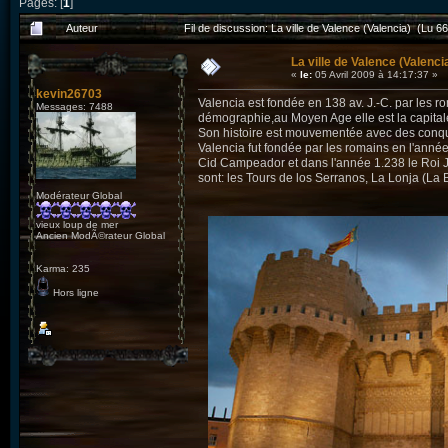
Pages: [
1
]
Auteur
Fil de discussion: La ville de Valence (Valencia) (Lu 66
La ville de Valence (Valenci
«
le:
05 Avril 2009 à 14:17:37 »
kevin26703
Valencia est fondée en 138 av. J.-C. par les ro
Messages: 7488
démographie,au Moyen Age elle est la capita
Son histoire est mouvementée avec des conque
Valencia fut fondée par les romains en l'année
Cid Campeador et dans l'année 1.238 le Roi J
sont: les Tours de los Serranos, La Lonja (La 
Modérateur Global
vieux loup de mer
Ancien ModÃ©rateur Global
Karma: 235
Hors ligne