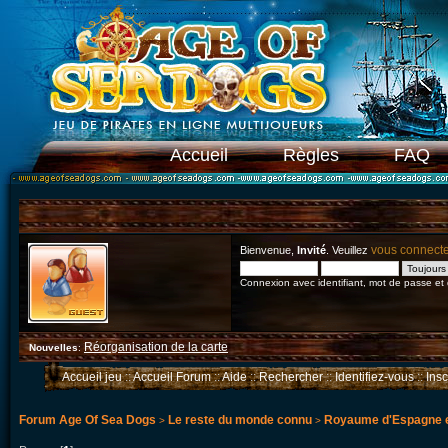
Accueil
Règles
FAQ
vous connect
Bienvenue,
Invité
. Veuillez
Connexion avec identifiant, mot de passe et
Réorganisation de la carte
Nouvelles
:
Accueil jeu
::
Accueil Forum
::
Aide
::
Rechercher
::
Identifiez-vous
::
Ins
Forum Age Of Sea Dogs
Le reste du monde connu
Royaume d'Espagne e
>
>