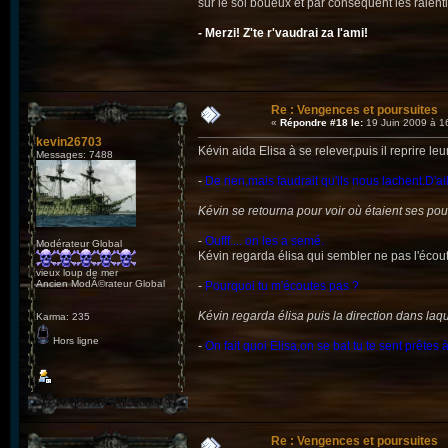
sur le sol boueux et par conséquent les ralenti
- Merzi! Z'te r'vaudrai za l'ami!
Re : Vengences et poursuites
«
Répondre #18 le:
19 Juin 2009 à 1
kevin26703
Kévin aida Elisa à se relever,puis il reprire leu
Messages: 7488
-
De rien,mais faudrait qu'ils nous lachent.D'ai
Kévin se retourna pour voir où étaient ses pour
-
Oufff.... on les a semé.
Modérateur Global
Kévin regarda élisa qui sembler ne pas l'écou
vieux loup de mer
Ancien ModÃ©rateur Global
-
Pourquoi tu m'écoutes pas ?
Kévin regarda élisa puis la direction dans laquel
Karma: 235
Hors ligne
-
On fait quoi Elisa,on se bat tu te sent prêtes à
Re : Vengences et poursuites