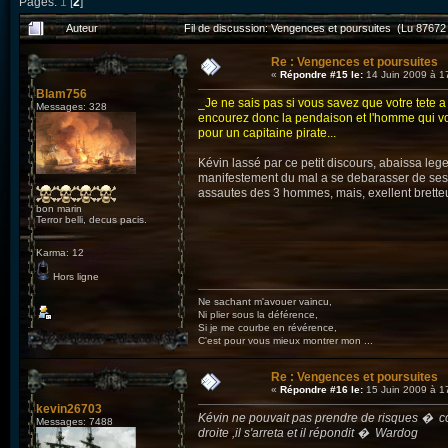
Pages:
1
[
2
]
Auteur
Fil de discussion: Vengences et poursuites (Lu 87672 
Re : Vengences et poursuites
«
Répondre #15 le:
14 Juin 2009 à 1
Blam756
_Je ne sais pas si vous savez que votre tete a
Messages: 328
encourez donc la pendaison et l'homme qui vou
pour un capitaine pirate...
Kévin lassé par ce petit discours, abaissa lege
manifestement du mal a se debarasser de ses v
assautes des 3 hommes, mais, exellent bretteur qu
bon marin
Terror belli, decus pacis.
Karma: 12
Hors ligne
Ne sachant m'avouer vaincu,
Ni plier sous la déférence,
Si je me courbe en révérence,
C'est pour vous mieux montrer mon ...
Re : Vengences et poursuites
«
Répondre #16 le:
15 Juin 2009 à 1
kevin26703
Kévin ne pouvait pas prendre de risques � comb
Messages: 7488
droite ,il s'arreta et il répondit � Wardog