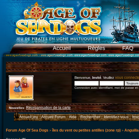
Accueil
Règles
FAQ
vous connect
Bienvenue,
Invité
. Veuillez
Connexion avec identifiant, mot de passe et
Réorganisation de la carte
Nouvelles
:
Accueil jeu
::
Accueil Forum
::
Aide
::
Rechercher
::
Identifiez-vous
::
Ins
Forum Age Of Sea Dogs
îles du vent ou petites antilles (zone rp)
Anguilla
>
>