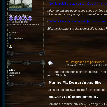
-
Non je n'était pas au courant. Ce qui t'interr
Kévin donna quelques coups avec son épée afon
Elisa lui demanda pourquoi ils ne défoncait p
Modérateur Global
-
Je tiens à ma vie,si on échou je suis ...comen
vieux loup de mer
Ancien ModÃ©rateur Global
Elisa avait comprit la situation et elle rattra
Karma: 235
Hors ligne
Re : Vengences et poursuites
«
Répondre #17 le:
18 Juin 2009 à 1
Elisa
Les deux compagnon couraient dans les ruelles
Messages:
peur... Ridicule.
Invité
- P'tin hips! Vite Kevin on s'magne! Hips!
Dit La tribade qui avait rattrapé son compagn
- Heu... On va z'où encore comme ça?
Demanda la femme aux cheveux d'argents. Celle-