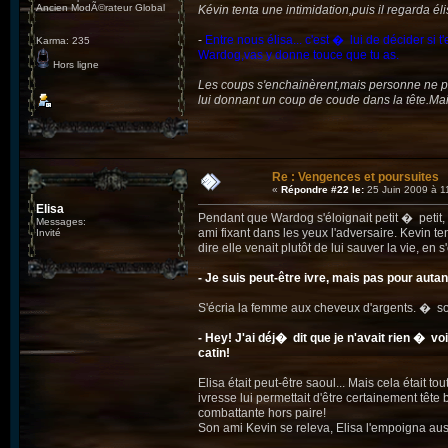
Ancien ModÃ©rateur Global
Kévin tenta une intimidation,puis il regarda élisa
-
Entre nous élisa... c'est � lui de décider s
Karma: 235
Wardog,vas y donne touce que tu as.
Hors ligne
Les coups s'enchainèrent,mais personne ne pr
lui donnant un coup de coude dans la tête.Mai
Re : Vengences et poursuites
«
Répondre #22 le:
25 Juin 2009 à 1
Elisa
Pendant que Wardog s'éloignait petit � petit, t
Messages:
ami fixant dans les yeux l'adversaire. Kevin te
Invité
dire elle venait plutôt de lui sauver la vie, e
- Je suis peut-être ivre, mais pas pour auta
S'écria la femme aux cheveux d'argents. � son
- Hey! J'ai déj� dit que je n'avait rien � v
catin!
Elisa était peut-être saoul... Mais cela était
ivresse lui permettait d'être certainement tête 
combattante hors paire!
Son ami Kevin se releva, Elisa l'empoigna auss