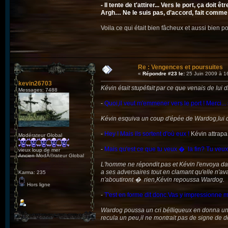
- Il tente de t'attirer... Vers le port, ça do
Argh… Ne le suis pas, d’accord, fait comme 
Voila ce qui était bien fâcheux et aussi bien 
Re : Vengences et poursuites
«
Répondre #23 le:
25 Juin 2009 à 1
kevin26703
Kévin était stupéfait par ce que venais de lui d
Messages: 7488
-
Quoi,il veut m'emmener vers le port ! Merci... 
Kévin esquiva un coup d'épée de Wardog,lui qui
-
Hey ! Mais ils sortent d'où eux !
Kévin attrapa 
Modérateur Global
-
Mais qu'est ce que tu veux � la fin? Tu veux 
vieux loup de mer
Ancien ModÃ©rateur Global
L'homme ne répondit pas et Kévin l'envoya da
a ses adversaires tout en clamant qu'elle n'av
Karma: 235
n'aboutiront � rien,Kévin repoussa Wardog.
Hors ligne
-
T'est en forme dit donc.Vas y impressionne m
Wardog poussa un cri bélliqueux en donna un co
recula un peu,il ne montrait pas de signe de d