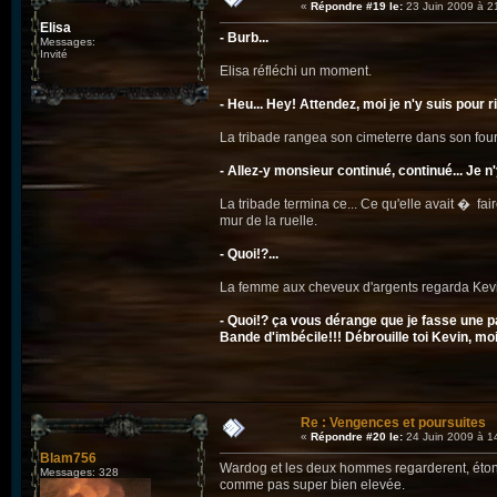
«
Répondre #19 le:
23 Juin 2009 à 2
Elisa
- Burb...
Messages:
Invité
Elisa réfléchi un moment.
- Heu... Hey! Attendez, moi je n'y suis pour r
La tribade rangea son cimeterre dans son fourea
- Allez-y monsieur continué, continué... Je n'
La tribade termina ce... Ce qu'elle avait � fai
mur de la ruelle.
- Quoi!?...
La femme aux cheveux d'argents regarda Kevi
- Quoi!? ça vous dérange que je fasse une pa
Bande d'imbécile!!! Débrouille toi Kevin, moi
Re : Vengences et poursuites
«
Répondre #20 le:
24 Juin 2009 à 1
Blam756
Wardog et les deux hommes regarderent, étonnés
Messages: 328
comme pas super bien elevée.