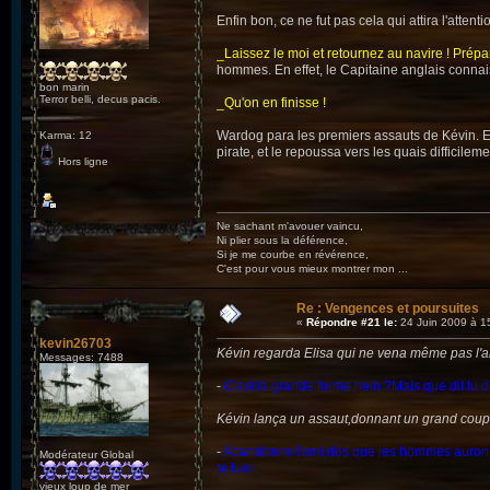
Enfin bon, ce ne fut pas cela qui attira l'atten
_Laissez le moi et retournez au navire ! Prépar
hommes. En effet, le Capitaine anglais connais
bon marin
Terror belli, decus pacis.
_Qu'on en finisse !
Wardog para les premiers assauts de Kévin. Ens
Karma: 12
pirate, et le repoussa vers les quais difficileme
Hors ligne
Ne sachant m'avouer vaincu,
Ni plier sous la déférence,
Si je me courbe en révérence,
C'est pour vous mieux montrer mon ...
Re : Vengences et poursuites
«
Répondre #21 le:
24 Juin 2009 à 1
kevin26703
Kévin regarda Elisa qui ne vena même pas l'a
Messages: 7488
-
C'est la grande forme hein ?Mais que dit tu d
Kévin lança un assaut,donnant un grand coup d
-
Abandonne l'ami,dès que les hommes auront ap
Modérateur Global
te tuer.
vieux loup de mer