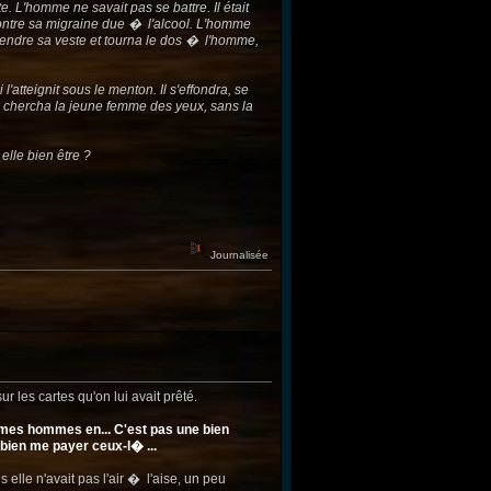
e. L'homme ne savait pas se battre. Il était
t contre sa migraine due � l'alcool. L'homme
reprendre sa veste et tourna le dos � l'homme,
'atteignit sous le menton. Il s'effondra, se
 Il chercha la jeune femme des yeux, sans la
elle bien être ?
Journalisée
 les cartes qu'on lui avait prêté.
e mes hommes en... C'est pas une bien
 bien me payer ceux-l� ...
 elle n'avait pas l'air � l'aise, un peu