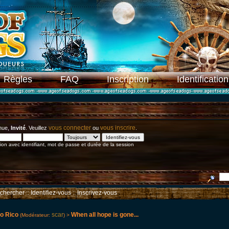
Règles
FAQ
Inscription
Identification
vous connecter
vous inscrire
nue,
Invité
. Veuillez
ou
.
on avec identifiant, mot de passe et durée de la session
chercher
::
Identifiez-vous
::
Inscrivez-vous
o Rico
scar
When all hope is gone...
(Modérateur:
) >