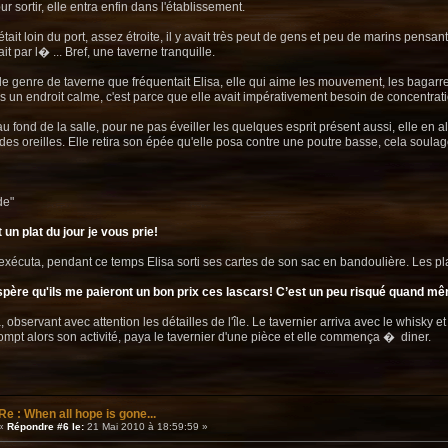
ur sortir, elle entra enfin dans l'établissement.
était loin du port, assez étroite, il y avait très peut de gens et peu de marins pensa
t par l� ... Bref, une taverne tranquille.
 le genre de taverne que fréquentait Elisa, elle qui aime les mouvement, les bagarre 
s un endroit calme, c'est parce que elle avait impérativement besoin de concentrati
a au fond de la salle, pour ne pas éveiller les quelques esprit présent aussi, elle en
t des oreilles. Elle retira son épée qu'elle posa contre une poutre basse, cela soulag
de"
 un plat du jour je vous prie!
'exécuta, pendant ce temps Elisa sorti ses cartes de son sac en bandoulière. Les pl
J'espère qu'ils me paieront un bon prix ces lascars! C’est un peu risqué quand m
 observant avec attention les détailles de l'île. Le tavernier arriva avec le whisky e
rompt alors son activité, paya le tavernier d'une pièce et elle commença � diner.
Re : When all hope is gone...
«
Répondre #6 le:
21 Mai 2010 à 18:59:59 »