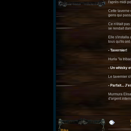
l'après midi po
Cette taverne 
gens qui passai
Ce n'était pas
se rendait dan
Elle s'install
tous qu'ils on
- Tavernier!
Hurla "la triba
- Un whisky et
Le tavernier s
- Parfait... 
Murmura Elisa,
d'argent inter
Bike