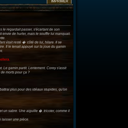
IMPRIMER
le regardait passer, s'écartant de son
envie de hurler, mais le souffle lui manquait.
tte.
nt était resté � côté de lui, hilare. Il se
re. Il le tenait appuyé sur la joue du gamin
t.
ellera.
nt. Le gamin partit. Lentement. Corey s'assit
 de morts pour ça ?
se battrai plus pour des idéaux stupides, qu'on
 et un sabre. Une aiguille � tricoter, comme il
i laisser une pièce.