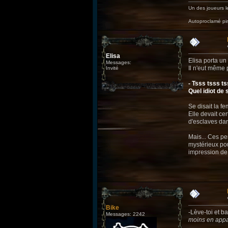
Un des joueurs le
Autoproclamé p
Elisa
Elisa porta un
Messages:
Il n'eut même 
Invité
- Tsss tsss ts
Quel idiot de
Se disait la f
Elle devait ce
d'esclaves dans
Mais... Ces pe
mystérieux pou
impression de
Bike
-Lève-toi et ba
Messages: 2242
moins en appar