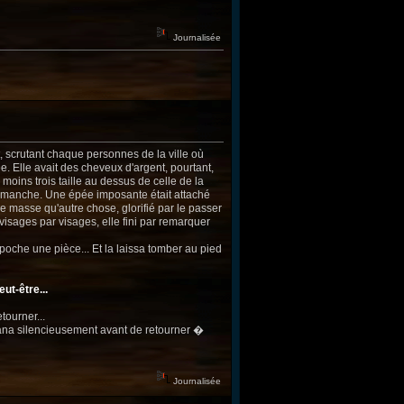
Journalisée
 scrutant chaque personnes de la ville où
e. Elle avait des cheveux d'argent, pourtant,
u moins trois taille au dessus de celle de la
la manche. Une épée imposante était attaché
masse qu'autre chose, glorifié par le passer
isages par visages, elle fini par remarquer
a poche une pièce... Et la laissa tomber au pied
ut-être...
tourner...
icana silencieusement avant de retourner �
Journalisée