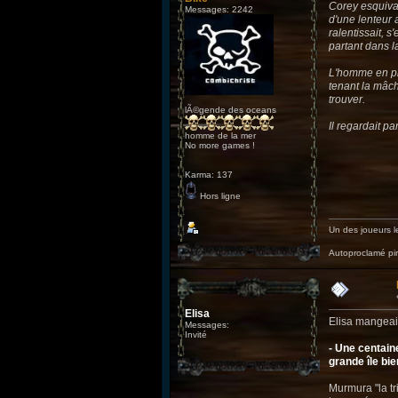
Corey esquivai
Messages: 2242
d'une lenteur 
ralentissait, 
partant dans la
L'homme en pro
tenant la mâch
trouver.
lÃ©gende des oceans
Il regardait p
homme de la mer
No more games !
Karma: 137
Hors ligne
Un des joueurs le
Autoproclamé p
Elisa
Elisa mangeai 
Messages:
Invité
- Une centain
grande île bie
Murmura "la tr