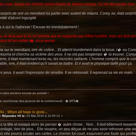
en l'ami. Passe ton chemin avant d'avoir de sérieux ennuis. Tu me fais perdre mon te
surpris de voir un mendiant lui parler avec autant de mépris. Corey, lui, était surpri
tité d'alcool ingurgité.
s à qui tu t'adresse ! Excuse-toi immédiatement !
e, je dirai que tu es un homme qui ne supporte pas d'être humilié, mais qui doit 
peux te les mettre l� où je pense.
a sur le mendiant, ivre de colère... Et atterrit lourdement dans la boue, l� ou Co
ourna et chercha sa victime des yeux. Il ne mit pas longtemps � la trouver. Corey é
terre, il était maintenant torse nu, les muscles saillants. L'homme compris que le c
ble, ivre, il était évident qu'il savait se battre. Et il avait le physique taillé pour ça.
 yeux. Il avait l'impression de renaître. Il se retrouvait. Il reprenait sa vie en main.
s plus anciens encore en activité !
ire cauchemar des joueurs de la communauté : � MTS�
Re : When all hope is gone...
«
Répondre #5 le:
15 Mai 2010 à 11:05:22 »
a la tête et essaya alors de penser � autre chose... Non... Il doit bêtement res
bordage, rien de plus... Elle soupira, un peu déçue de ne pas avoir retrouver une vie
ù elle pourra scruter ses cartes. Le chemin fut court, esquivant une foule qui profit