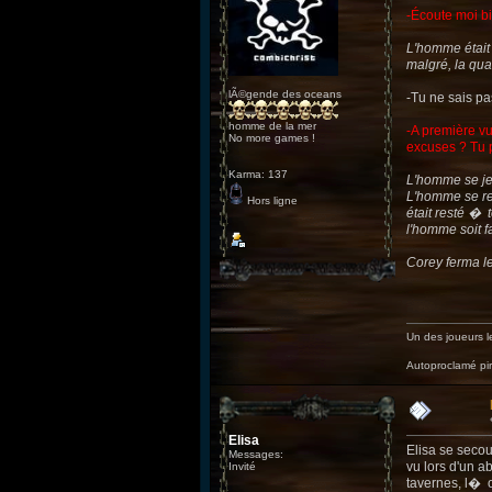
-Écoute moi bi
L'homme était 
malgré, la quan
lÃ©gende des oceans
-Tu ne sais pa
homme de la mer
-A première vu
No more games !
excuses ? Tu 
Karma: 137
L'homme se jet
L'homme se ret
Hors ligne
était resté � 
l'homme soit fai
Corey ferma les
Un des joueurs le
Autoproclamé p
Elisa
Elisa se secou
Messages:
vu lors d'un a
Invité
tavernes, l� o