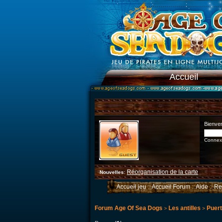
Accueil
Bienve
Connexi
Réorganisation de la carte
Nouvelles
:
Accueil jeu
::
Accueil Forum
::
Aide
::
Re
Forum Age Of Sea Dogs
Les antilles
Puert
>
>