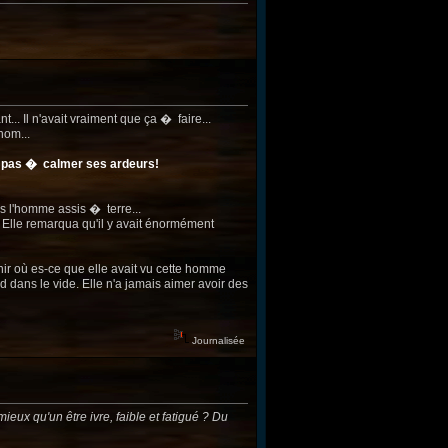
.. Il n'avait vraiment que ça � faire...
nom...
ent pas � calmer ses ardeurs!
is l'homme assis � terre...
! Elle remarqua qu'il y avait énormément
nir où es-ce que elle avait vu cette homme
rd dans le vide. Elle n'a jamais aimer avoir des
Journalisée
eux qu'un être ivre, faible et fatigué ? Du