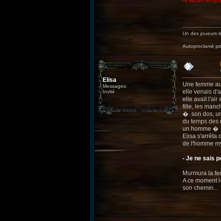
-Il fut un temp
Un des joueurs le
Autoproclamé p
Elisa
Une femme aux 
Messages:
elle venais d'
Invité
elle avait l'ai
fille, les man
� son dos, un
du temps des m
un homme � te
Elisa s'arrêta 
de l'homme my
- Je ne sais p
Murmura la fem
A ce moment l�
son chemin...