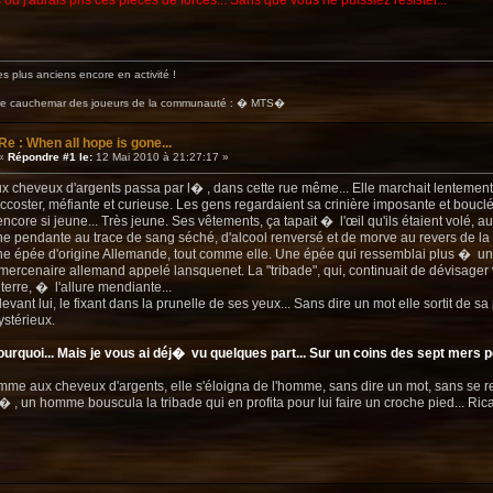
s où j'aurais pris ces pièces de forces... Sans que vous ne puissiez résister...
s plus anciens encore en activité !
ire cauchemar des joueurs de la communauté : � MTS�
Re : When all hope is gone...
«
Répondre #1 le:
12 Mai 2010 à 21:27:17 »
cheveux d'argents passa par l� , dans cette rue même... Elle marchait lentement,
accoster, méfiante et curieuse. Les gens regardaient sa crinière imposante et bouclé
r encore si jeune... Très jeune. Ses vêtements, ça tapait � l'œil qu'ils étaient volé, a
che pendante au trace de sang séché, d'alcool renversé et de morve au revers de 
e épée d'origine Allemande, tout comme elle. Une épée qui ressemblai plus � une 
ercenaire allemand appelé lansquenet. La "tribade", qui, continuait de dévisager v
rre, � l'allure mendiante...
devant lui, le fixant dans la prunelle de ses yeux... Sans dire un mot elle sortit de s
stérieux.
ourquoi... Mais je vous ai déj� vu quelques part... Sur un coins des sept mers pe
me aux cheveux d'argents, elle s'éloigna de l'homme, sans dire un mot, sans se re
 , un homme bouscula la tribade qui en profita pour lui faire un croche pied... R