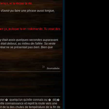
mps, et tu risque ta vie.
s d'avoir pu faire une phrase aussi longue,
aimer ça, puisque tu en redemande. Tu veux des
rey était assis quelques secondes auparavant.
tait debout, au milieu de l'allée. Sa veste
ombat ne se présentait pas bien. Bien que
Journalisée
sembler � quelqu'un qu'elle connais ou � déj�
ille connaissance et reprit la route vers une
ait de la des chutes de température de la fin de