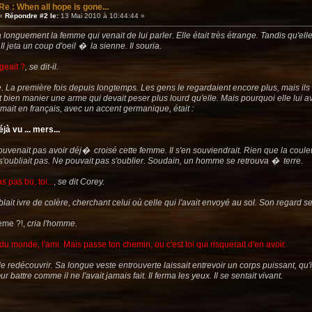
Re : When all hope is gone...
«
Répondre #2 le:
13 Mai 2010 à 10:44:44 »
onguement la femme qui venait de lui parler. Elle était très étrange. Tandis qu'elle s
l jeta un coup d'oeil � la sienne. Il souria.
geait ?
, se dit-il.
ire. La première fois depuis longtemps. Les gens le regardaient encore plus, mais il
bien manier une arme qui devait peser plus lourd qu'elle. Mais pourquoi elle lui ava
rimait en français, avec un accent germanique, était :
jà vu ... mers...
uvenait pas avoir déj� croisé cette femme. Il s'en souviendrait. Rien que la couleu
e s'oubliait pas. Ne pouvait pas s'oublier. Soudain, un homme se retrouva � terre.
s pas bu, toi...
,
se dit Corey.
it ivre de colère, cherchant celui où celle qui l'avait envoyé au sol. Son regard se 
ème ?!,
cria l'homme.
du monde, l'ami. Mais passe ton chemin, ou c'est toi qui risquerait d'en avoir.
e redécouvrir. Sa longue veste entrouverte laissait entrevoir un corps puissant, qu'il
r battre comme il ne l'avait jamais fait. Il ferma les yeux. Il se sentait vivant.