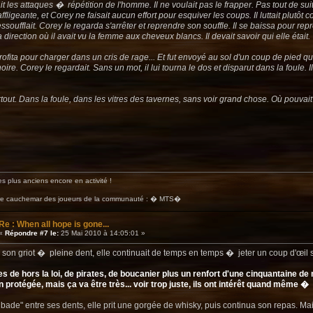
t les attaques � répétition de l'homme. Il ne voulait pas le frapper. Pas tout de suit
affligeante, et Corey ne faisait aucun effort pour esquiver les coups. Il luttait plutô
s'essoufflait. Corey le regarda s'arrêter et reprendre son souffle. Il se baissa pour 
 direction où il avait vu la femme aux cheveux blancs. Il devait savoir qui elle était.
fita pour charger dans un cris de rage... Et fut envoyé au sol d'un coup de pied qui l
oire. Corey le regardait. Sans un mot, il lui tourna le dos et disparut dans la foule.
artout. Dans la foule, dans les vitres des tavernes, sans voir grand chose. Où pouvait 
s plus anciens encore en activité !
ire cauchemar des joueurs de la communauté : � MTS�
Re : When all hope is gone...
«
Répondre #7 le:
25 Mai 2010 à 14:05:01 »
son griot � pleine dent, elle continuait de temps en temps � jeter un coup d'œil sur
es de hors la loi, de pirates, de boucanier plus un renfort d'une cinquantaine d
n protégée, mais ça va être très... voir trop juste, ils ont intérêt quand même �
ibade" entre ses dents, elle prit une gorgée de whisky, puis continua son repas. Mais