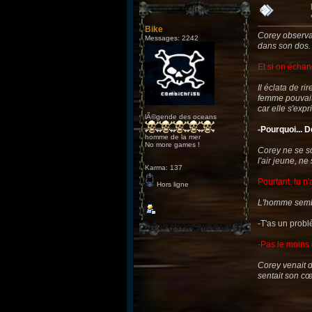
Bike
Corey observa l
Messages: 2242
dans son dos. I
Et si on échan
Il éclata de r
femme pouvait 
car elle s'exp
lÃ©gende des oceans
-Pourquoi... Dé
homme de la mer
No more games !
Corey ne se so
l'air jeune, n
Karma: 137
Pourtant, tu n'a
Hors ligne
L'homme sembla
-T'as un probl
-Pas le moins 
Corey venait d
sentait son cœu