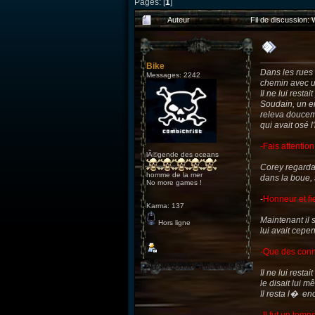
Pages: [
1
]
Auteur
Fil de discussion: 
Bike
Dans les rues 
Messages: 2242
chemin avec un
Il ne lui resta
Soudain, un enf
releva douceme
qui avait osé l
-Fais attentio
lÃ©gende des oceans
Corey regardait
homme de la mer
dans la boue, 
No more games !
-
Honneur et fie
Karma: 137
Maintenant il s
Hors ligne
lui avait cepe
-Que des conn
Il ne lui rest
le disait lui m
Il resta l� en