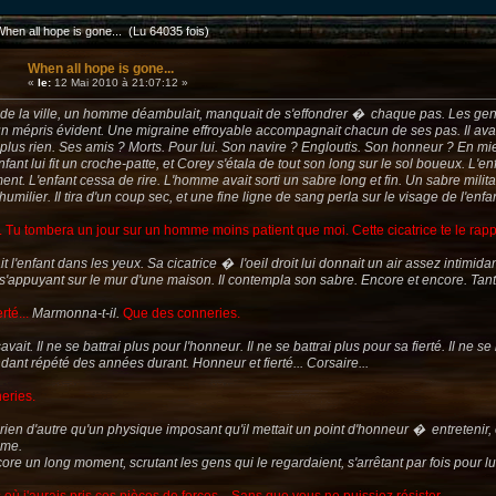
When all hope is gone... (Lu 64035 fois)
When all hope is gone...
«
le:
12 Mai 2010 à 21:07:12 »
de la ville, un homme déambulait, manquait de s'effondrer � chaque pas. Les gens 
 mépris évident. Une migraine effroyable accompagnait chacun de ses pas. Il avait 
it plus rien. Ses amis ? Morts. Pour lui. Son navire ? Engloutis. Son honneur ? En mie
ant lui fit un croche-patte, et Corey s'étala de tout son long sur le sol boueux. L'enfa
nt. L'enfant cessa de rire. L'homme avait sorti un sabre long et fin. Un sabre militai
'humilier. Il tira d'un coup sec, et une fine ligne de sang perla sur le visage de l'enfan
n. Tu tombera un jour sur un homme moins patient que moi. Cette cicatrice te le rapp
 l'enfant dans les yeux. Sa cicatrice � l'oeil droit lui donnait un air assez intimida
s'appuyant sur le mur d'une maison. Il contempla son sabre. Encore et encore. Tant
rté...
Marmonna-t-il.
Que des conneries.
avait. Il ne se battrai plus pour l'honneur. Il ne se battrai plus pour sa fierté. Il ne 
ndant répété des années durant. Honneur et fierté... Corsaire...
eries.
ait rien d'autre qu'un physique imposant qu'il mettait un point d'honneur � entretenir,
ême.
core un long moment, scrutant les gens qui le regardaient, s'arrêtant par fois pour lu