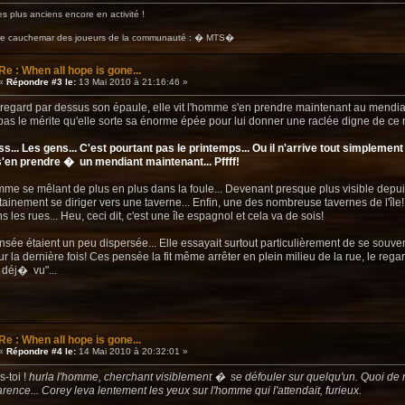
s plus anciens encore en activité !
ire cauchemar des joueurs de la communauté : � MTS�
Re : When all hope is gone...
«
Répondre #3 le:
13 Mai 2010 à 21:16:46 »
 regard par dessus son épaule, elle vit l'homme s'en prendre maintenant au mendiant.
pas le mérite qu'elle sorte sa énorme épée pour lui donner une raclée digne de ce 
ss... Les gens... C'est pourtant pas le printemps... Ou il n'arrive tout simplem
 s'en prendre � un mendiant maintenant... Pffff!
emme se mêlant de plus en plus dans la foule... Devenant presque plus visible depu
rtainement se diriger vers une taverne... Enfin, une des nombreuse tavernes de l'île
 les rues... Heu, ceci dit, c'est une île espagnol et cela va de sois!
nsée étaient un peu dispersée... Elle essayait surtout particulièrement de se souve
r la dernière fois! Ces pensée la fit même arrêter en plein milieu de la rue, le rega
 déj� vu"...
Re : When all hope is gone...
«
Répondre #4 le:
14 Mai 2010 à 20:32:01 »
s-toi !
hurla l'homme, cherchant visiblement � se défouler sur quelqu'un. Quoi de mi
ence... Corey leva lentement les yeux sur l'homme qui l'attendait, furieux.