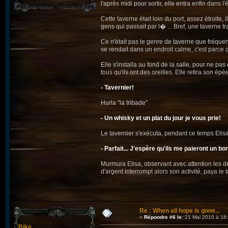
l'après midi pour sortir, elle entra enfin dans l
Cette taverne était loin du port, assez étroite
gens qui passait par l� ... Bref, une taverne tr
Ce n'était pas le genre de taverne que fréquent
se rendait dans un endroit calme, c'est parce 
Elle s'installa au fond de la salle, pour ne pa
tous qu'ils ont des oreilles. Elle retira son é
- Tavernier!
Hurla "la tribade"
- Un whisky et un plat du jour je vous prie!
Le tavernier s'exécuta, pendant ce temps Elisa
- Parfait... J'espère qu'ils me paieront un 
Murmura Elisa, observant avec attention les dét
d'argent interrompt alors son activité, paya l
Re : When all hope is gone...
«
Répondre #6 le:
21 Mai 2010 à 18:
Bike