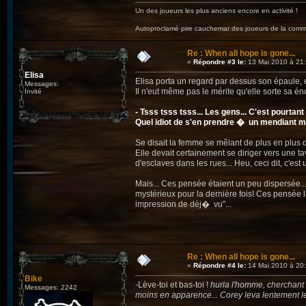
Un des joueurs les plus anciens encore en activité !
Autoproclamé pire cauchemar des joueurs de la c
Re : When all hope is gone...
«
Répondre #3 le:
13 Mai 2010 à 21:
Elisa
Elisa porta un regard par dessus son épaule, e
Messages:
Il n'eut même pas le mérite qu'elle sorte sa 
Invité
- Tsss tsss tsss... Les gens... C'est pourta
Quel idiot de s'en prendre � un mendiant mai
Se disait la femme se mêlant de plus en plus d
Elle devait certainement se diriger vers une t
d'esclaves dans les rues... Heu, ceci dit, c'est
Mais... Ces pensée étaient un peu dispersée...
mystérieux pour la dernière fois! Ces pensée la
impression de déj� vu"...
Re : When all hope is gone...
«
Répondre #4 le:
14 Mai 2010 à 20:
Bike
-Lève-toi et bas-toi !
hurla l'homme, cherchant 
Messages: 2242
moins en apparence... Corey leva lentement les