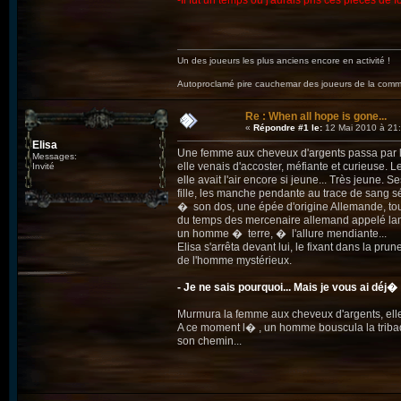
-Il fut un temps où j'aurais pris ces pièces de f
Un des joueurs les plus anciens encore en activité !
Autoproclamé pire cauchemar des joueurs de la c
Re : When all hope is gone...
«
Répondre #1 le:
12 Mai 2010 à 21:
Elisa
Une femme aux cheveux d'argents passa par l�
Messages:
elle venais d'accoster, méfiante et curieuse. 
Invité
elle avait l'air encore si jeune... Très jeune. S
fille, les manche pendante au trace de sang s
� son dos, une épée d'origine Allemande, tou
du temps des mercenaire allemand appelé lansq
un homme � terre, � l'allure mendiante...
Elisa s'arrêta devant lui, le fixant dans la pru
de l'homme mystérieux.
- Je ne sais pourquoi... Mais je vous ai déj�
Murmura la femme aux cheveux d'argents, elle 
A ce moment l� , un homme bouscula la tribade
son chemin...