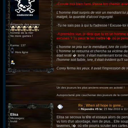
-Écoute moi bien l'ami. Passe ton chemin avant
L'homme était surpris de voir un mendiant lui p
malgré, la quantité d'alcool ingurgité.
lÃ©gende des oceans
-Tu ne sais pas à qui tu t'adresse ! Excuse-to
homme de la mer
-A première vue, je dirai que tu es un homme 
No more games !
excuses ? Tu peux te les mettre l� où je pen
Karma: 137
L'homme se jeta sur le mendiant, ivre de colè
L'homme se retourna et chercha sa victime des 
Hors ligne
était resté � terre, il était maintenant torse
l'homme soit faible, ivre, il était évident qu'il s
Corey ferma les yeux. Il avait l'impression de re
Un des joueurs les plus anciens encore en activité !
Autoproclamé pire cauchemar des joueurs de la c
Re : When all hope is gone...
«
Répondre #5 le:
15 Mai 2010 à 11:
Elisa
Elisa se secoua la tête et essaya alors de p
Messages:
vu lors d'un abordage, rien de plus... Elle sou
Invité
tavernes, l� où elle pourra scruter ses cartes.