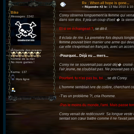
Re : When all hope is gone...
«
Répondre #2 le:
13 Mai 2010 à 10:
Bike
Corey observa longuement la femme qui venait de 
Messages: 2242
dans son dos. Il jeta un coup d'oeil � la sienne
Et si on échangeait ?
, se dit-il.
Il éclata de rire. La première fois depuis lon
femme pouvait bien manier une arme qui devait 
car elle s'exprimait en français, avec un accen
lÃ©gende des oceans
-Pourquoi... Déjà vu ... mers...
homme de la mer
No more games !
Corey ne se souvenait pas avoir déj� croisé ce
l'air jeune, ne s'oubliait pas. Ne pouvait pas
Karma: 137
Pourtant, tu n'as pas bu, toi...
,
se dit Corey.
Hors ligne
L'homme semblait ivre de colère, cherchant celu
-T'as un problème ?!,
cria l'homme.
-Pas le moins du monde, l'ami. Mais passe ton c
Corey venait de redécouvrir. Sa longue veste en
sentait son cœur battre comme il ne l'avait jamai