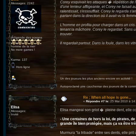
Corey esquivait les attaques � répétition de l'
Messages: 2242
d'une lenteur affligeante, et Corey ne faisait a
ralentissait, s'essoufflait. Corey le regarda s
partant dans la direction où il avait vu la femm
L'homme en profita pour charger dans un cris de
tenant la mâchoire. Corey le regardait. Sans un
trouver.
lÃ©gende des oceans
Il regardait partout. Dans la foule, dans les vi
homme de la mer
No more games !
Karma: 137
Hors ligne
Un des joueurs les plus anciens encore en activité !
Autoproclamé pire cauchemar des joueurs de la c
Re : When all hope is gone...
«
Répondre #7 le:
25 Mai 2010 à 14:
Elisa
Elisa mangeai son griot � pleine dent, elle co
Messages:
Invité
- Une centaines de hors la loi, de pirates, 
grande île bien protégée, mais ça va être trè
Murmura "la tribade" entre ses dents, elle prit