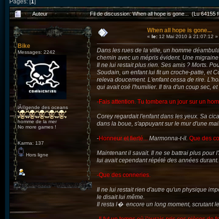
Pages: [
1
]
Auteur
Fil de discussion: When all hope is gone... (Lu 64155 f
When all hope is gone...
«
le:
12 Mai 2010 à 21:07:12 »
Bike
Dans les rues de la ville, un homme déambulai
Messages: 2242
chemin avec un mépris évident. Une migraine e
Il ne lui restait plus rien. Ses amis ? Morts. P
Soudain, un enfant lui fit un croche-patte, et Co
releva doucement. L'enfant cessa de rire. L'hom
qui avait osé l'humilier. Il tira d'un coup sec, 
-Fais attention. Tu tombera un jour sur un hom
lÃ©gende des oceans
Corey regardait l'enfant dans les yeux. Sa cicat
homme de la mer
dans la boue, s'appuyant sur le mur d'une mai
No more games !
-
Honneur et fierté...
Marmonna-t-il.
Que des co
Karma: 137
Maintenant il savait. Il ne se battrai plus pour 
Hors ligne
lui avait cependant répété des années durant. H
-Que des conneries.
Il ne lui restait rien d'autre qu'un physique im
le disait lui même.
Il resta l� encore un long moment, scrutant les