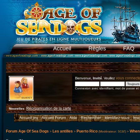
Accueil
Règles
FAQ
vous connect
Bienvenue,
Invité
. Veuillez
Connexion avec identifiant, mot de passe et
Réorganisation de la carte
Nouvelles
:
Accueil jeu
::
Accueil Forum
::
Aide
::
Rechercher
::
Identifiez-vous
::
Ins
Forum Age Of Sea Dogs
Les antilles
Puerto Rico
scar
When a
>
>
(Modérateur:
) >