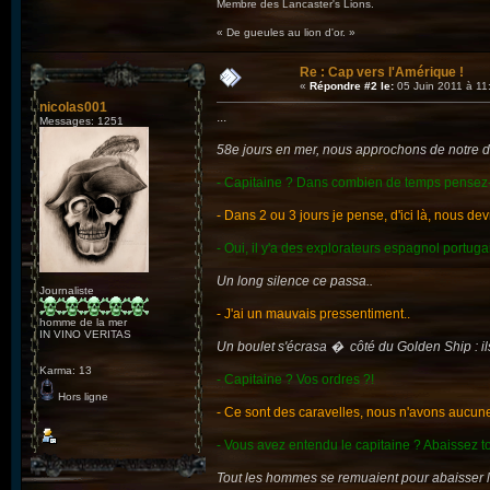
Membre des Lancaster's Lions.
« De gueules au lion d'or. »
Re : Cap vers l'Amérique !
«
Répondre #2 le:
05 Juin 2011 à 11
nicolas001
...
Messages: 1251
58e jours en mer, nous approchons de notre d
- Capitaine ? Dans combien de temps pensez-
- Dans 2 ou 3 jours je pense, d'ici là, nous dev
- Oui, il y'a des explorateurs espagnol portug
Un long silence ce passa..
Journaliste
- J'ai un mauvais pressentiment..
homme de la mer
IN VINO VERITAS
Un boulet s'écrasa � côté du Golden Ship : il
Karma: 13
- Capitaine ? Vos ordres ?!
Hors ligne
- Ce sont des caravelles, nous n'avons aucun
- Vous avez entendu le capitaine ? Abaissez t
Tout les hommes se remuaient pour abaisser l