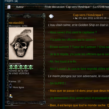
Pages: [
1
]
Auteur
Fil de discussion: Cap vers l'Amérique ! (Lu 67248 foi
Cap vers l'Amérique !
«
le:
05 Juin 2011 à 00:05:28 »
nicolas001
L'eau était calme, et le Golden Ship en était à
Messages: 1251
- Vous savez d'où vient le capitaine ?
- Y'a juste les officiers qui le savent !
- Et son surnom ? Tueur de Cartman ? D'où sa 
- Je te le répète, y'a juste les officiers qui le sa
- Ah, t'es lourd à la fin.
Journaliste
- Moi? Lourd? Je vais te faire regretté d'être né
homme de la mer
IN VINO VERITAS
Le marin plongea sur son adversaire, le rouant
Karma: 13
- SA SUFFIT !
Hors ligne
- Mais que se passe t-il donc pour que deux m
- Je demandais d'où venez-vous et pourquoi
- Bien, il est temps que tout le monde sache. 