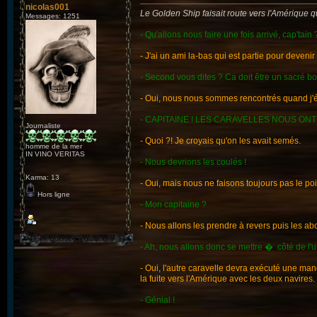
nicolas001
Le Golden Ship faisait route vers l'Amérique qu
Messages: 1251
- Qu'allons nous faire une fois arrivé, cap'tain 
- J'ai un ami la-bas qui est partie pour deveni
- Second vous dites ? Ca doit être un sacré bo
- Oui, nous nous sommes rencontrés quand j'
- CAPITAINE ! LES CARAVELLES NOUS ONT 
Journaliste
- Quoi ?! Je croyais qu'on les avait semés.
homme de la mer
IN VINO VERITAS
- Nous devrions les coulés !
Karma: 13
- Oui, mais nous ne faisons toujours pas le po
Hors ligne
- Mon capitaine ?
- Nous allons les prendre à revers puis les ab
- Ah, nous allons donc se mettre � côté de l'u
- Oui, l'autre caravelle devra exécuté une man
la fuite vers l'Amérique avec les deux navires.
- Génial !