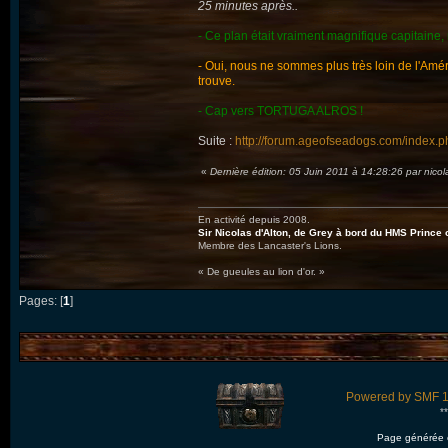
25 minutes après..
- Ce plan était vraiment magnifique capitaine
- Oui, nous ne sommes plus très loin de l'Améri
trouve.
- Cap vers TORTUGA ALROS !
Suite :
http://forum.ageofseadogs.com/index.p
«
Dernière édition: 05 Juin 2011 à 14:28:26 par nico
En activité depuis 2008.
Sir Nicolas d'Alton, de Grey à bord du HMS Prince 
Membre des Lancaster's Lions.
« De gueules au lion d'or. »
Pages: [
1
]
Powered by SMF 1
*
Page générée 