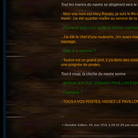
Tout les marins du navire se dirigèrent vers le 
- Mon vrai nom est Hery Ravalo, je suis le fils
marin : j'ai été quartier-maître au service de 
- Pourquoi vous avez quitté la marine, cap'tain
- J'ai été le chef d'une mutinerie, j'en avais 
sauvage.
- Mais à la taverne..?
- Toulon est un grand port, il y'a donc des so
une poignée de pirates.
Tout à coup, la cloche du navire sonna.
- BATEAU EN VUE, SIGNANT PAVILLON ESP
- Capitaine ?
- TOUS A VOS POSTES, HISSEZ LE PAVILLON
...
«
Dernière édition: 05 Juin 2011 à 09:52:09 par nico