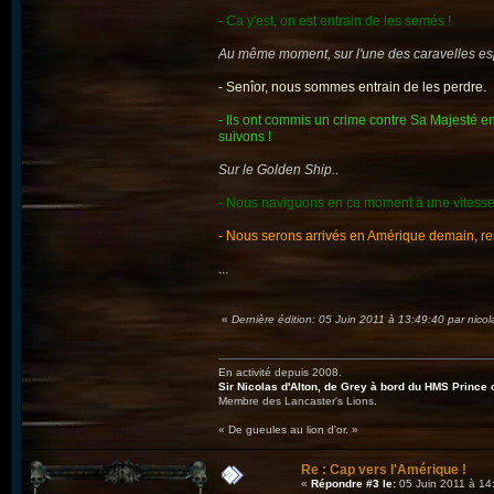
- Ca y'est, on est entrain de les semés !
Au même moment, sur l'une des caravelles es
- Senîor, nous sommes entrain de les perdre.
- Ils ont commis un crime contre Sa Majesté e
suivons !
Sur le Golden Ship..
- Nous naviguons en ce moment à une vitesse
- Nous serons arrivés en Amérique demain, re
...
«
Dernière édition: 05 Juin 2011 à 13:49:40 par nico
En activité depuis 2008.
Sir Nicolas d'Alton, de Grey à bord du HMS Prince 
Membre des Lancaster's Lions.
« De gueules au lion d'or. »
Re : Cap vers l'Amérique !
«
Répondre #3 le:
05 Juin 2011 à 14