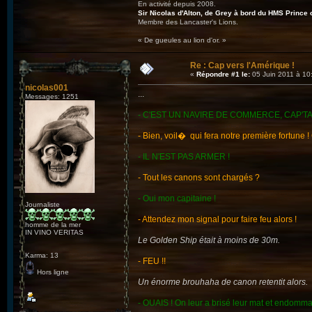
En activité depuis 2008.
Sir Nicolas d'Alton, de Grey à bord du HMS Prince 
Membre des Lancaster's Lions.
« De gueules au lion d'or. »
Re : Cap vers l'Amérique !
«
Répondre #1 le:
05 Juin 2011 à 10
nicolas001
...
Messages: 1251
- C'EST UN NAVIRE DE COMMERCE, CAP'TAI
- Bien, voil� qui fera notre première fortune 
- IL N'EST PAS ARMER !
- Tout les canons sont chargés ?
- Oui mon capitaine !
Journaliste
- Attendez mon signal pour faire feu alors !
homme de la mer
IN VINO VERITAS
Le Golden Ship était à moins de 30m.
Karma: 13
- FEU !!
Hors ligne
Un énorme brouhaha de canon retentit alors.
- OUAIS ! On leur a brisé leur mat et endomma