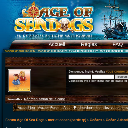
Accueil
Règles
FAQ
vous connect
Bienvenue,
Invité
. Veuillez
Connexion avec identifiant, mot de passe et
Réorganisation de la carte
Nouvelles
:
Accueil jeu
::
Accueil Forum
::
Aide
::
Rechercher
::
Identifiez-vous
::
Ins
Forum Age Of Sea Dogs
mer et ocean (partie rp)
Océans
Océan Atlant
>
>
>