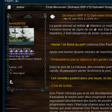
Pages: [
1
]
Auteur
Fil de discussion: [Scénario HRP n°1] Opération Octo
[Scénario HRP n°1] Opération Octo
«
le:
05 Juin 2011 à 13:59:15 »
kevin26703
La garde prenait sa relève � Havana ce matin, 
Messages: 7488
n'avaient donné de signe de vie � leur Etat Ma
munitons, il était dangereux de tenter quelque
-
Hamer ! on fonce au port !
ordonna Don Pao
Modérateur Global
Après une bonne dixaine minutes de marches ra
vieux loup de mer
Ancien ModÃ©rateur Global
-
N'interpellons pas la vigilance des gardes
co
Dans le port de La Havana, des corvettes patr
Karma: 235
rapide, ils pouvaient alerter facilement le port
Hors ligne
-
Les corvettes partent dans une heure, on les f
-
C'est de la folie...
Don Paolo n'écouta pas et se mit discrètement 
Il escalada le navire avec deux poignards entr
regroupant discrètement des barils de poudre en
progression mais c'était une chance pour lui, 
Hamer qui avait observer Don Paolo reussit la 