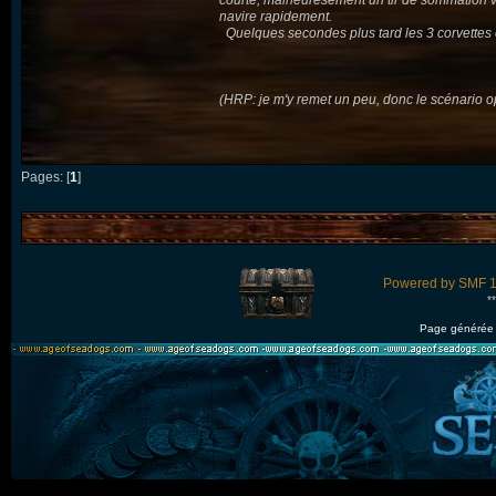
courte, malheuresement un tir de sommation vint 
navire rapidement.
Quelques secondes plus tard les 3 corvettes ont
(HRP: je m'y remet un peu, donc le scénario o
Pages: [
1
]
Powered by SMF 1
*
Page générée 