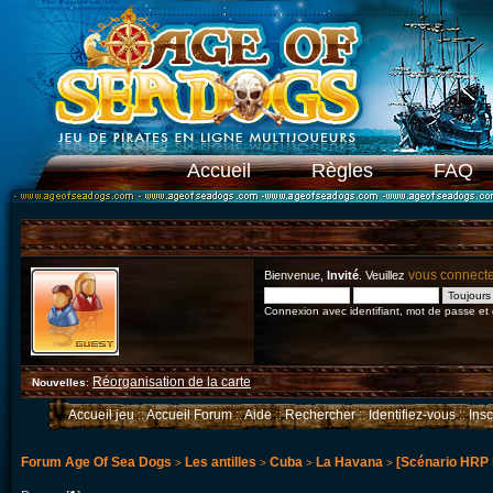
Accueil
Règles
FAQ
vous connect
Bienvenue,
Invité
. Veuillez
Connexion avec identifiant, mot de passe et
Réorganisation de la carte
Nouvelles
:
Accueil jeu
::
Accueil Forum
::
Aide
::
Rechercher
::
Identifiez-vous
::
Ins
Forum Age Of Sea Dogs
Les antilles
Cuba
La Havana
[Scénario HRP 
>
>
>
>