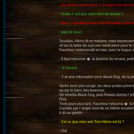
- ok, dit il en murmurant, c' est pas mon vai n
- Smith n' est pas votre nom de famille ?
- Non, c' est Alkins mon nom de famille, mais n
- pas de souci.
Soudain, Alkins fit un malaise, mais heureuse
vit sur la table de nuit une médication pour le
Faucheur redescendit en bas, avec la bague en
- Il faut retourner � la taverne du renard, petit
- d' accord...
- J' ai une information pour Black Dog, de la 
Après avoir pris congé, les deux prates prirent 
ou sur le banc des tavernes.
On réveilla Black Dog, puis Pewee donna l' in
Flint.
Trois jours plus tard, Faucheur retourna � la
Cachée par l' angle mort de ce même escalier
Il dit au gamin :
- Est ce que mon ami Tom Alkins est là ?
- Oui.