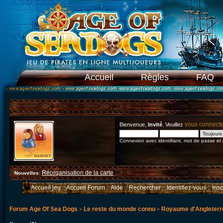
Accueil
Règles
FAQ
vous connect
Bienvenue,
Invité
. Veuillez
Connexion avec identifiant, mot de passe et
Réorganisation de la carte
Nouvelles
:
Accueil jeu
::
Accueil Forum
::
Aide
::
Rechercher
::
Identifiez-vous
::
Ins
Forum Age Of Sea Dogs
Le reste du monde connu
Royaume d'Angleterr
>
>