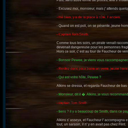
Puis, sans autre forme de procès, alla s' instal
- Excusez moi, monsieur, mais j' attends quelq
- Hé bien, y a de la place à côté, l' ancien.
- Quand on est poli, on se pésente, jeune ho
- Captain Tom Smith.
Comme tous les soirs, un pirate venait raccompa
devenait dangereuse pour les personnes fragi
Hors ce soir, c' est au tour de Faucheur de v
- Bonsoir Pewee, je viens vous raccompagner
- Restez donc pour boire un verre, jeune hom
- Qui est votre hôte, Pewee ?
Alkins se dressa, et regarda Faucheur de bas en
- Monsieur, dit il � Alkins, je vous recommande
- captain Tom Smith
- tiens ? il y a beaucoup de Smith, dans ce pay
Alkins s' asseya, et Faucheur l' accompagna en s
tout, un sarasin, il n' y en avait pas chez Flint.