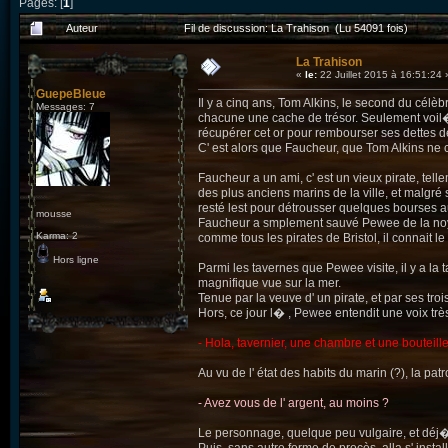
Pages: [
1
]
Auteur
Fil de discussion: La Trahison (Lu 54091 fois)
La Trahison
«
le:
22 Juillet 2015 à 16:51:24 
GuepeBleue
Il y a cinq ans, Tom Alkins, le second du célèbr
Messages: 7
chacune une cache de trésor. Seulement voil� , 
récupérer cet or pour rembourser ses dettes d
C' est alors que Faucheur, que Tom Alkins ne c
Faucheur a un ami, c' est un vieux pirate, tell
des plus anciens marins de la ville, et malgré s
resté lest pour détrousser quelques bourses au
mousse
Faucheur a smplement sauvé Pewee de la noyade, 
Karma: 2
comme tous les pirates de Bristol, il connait l
Hors ligne
Parmi les tavernes que Pewee visite, il y a la
magnifique vue sur la mer.
Tenue par la veuve d' un pirate, et par ses tr
Hors, ce jour l� , Pewee entendit une voix trè
- Hola, tavernier, une chambre et une bouteill
Au vu de l' état des habits du marin (?), la pa
- Avez vous de l' argent, au moins ?
Le personnage, quelque peu vulgaire, et déj� 