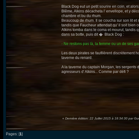
Black Dog eut un petit sourire en coin, et alo
Blême, Alkins décacheta l' envellope, et y déco
chambre et bu du rhum.
Beaucoup de rhum. Il se coucha sur son lit et s'
tandis que Faucheur attendait qu' il soit bien
Alkins tomba dans le coma et mourut, tandis q
dans sa botte, puis dit � Black Dog :
- Ne restons pas là, la femme ou un de ses gam
Les deux pirates se faufilèrent discrètement ho
taverne du renard.
A la taverne du captain Morgan, les sergents de
agresseurs d' Alkins... Comme par défi ?
«
Dernière édition: 22 Juillet 2015 à 18:34:30 par 
Pages: [
1
]