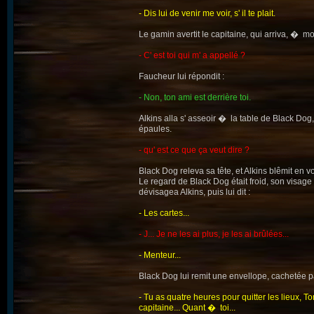
- Dis lui de venir me voir, s' il te plait.
Le gamin avertit le capitaine, qui arriva, � moiti
- C' est toi qui m' a appellé ?
Faucheur lui répondit :
- Non, ton ami est derrière toi.
Alkins alla s' asseoir � la table de Black Dog,
épaules.
- qu' est ce que ça veut dire ?
Black Dog releva sa tête, et Alkins blêmit en v
Le regard de Black Dog était froid, son visag
dévisagea Alkins, puis lui dit :
- Les cartes...
- J... Je ne les ai plus, je les ai brûlées...
- Menteur...
Black Dog lui remit une envellope, cachetée par
- Tu as quatre heures pour quitter les lieux,
capitaine... Quant � toi...