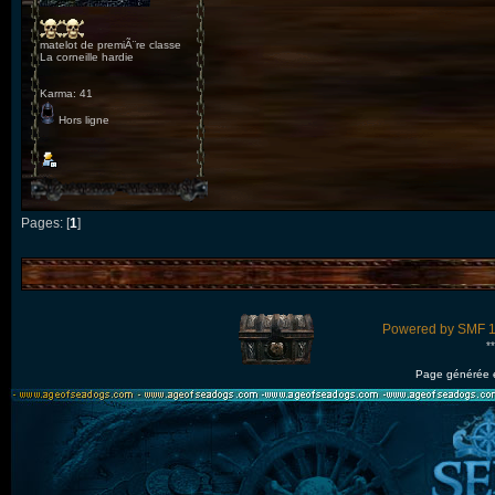
matelot de premiÃ¨re classe
La corneille hardie
Karma: 41
Hors ligne
Pages: [
1
]
Powered by SMF 1
*
Page générée 