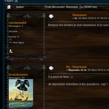
Pages: [
1
]
Auteur
Fil de discussion: Nouveaux (Lu 34340 fois)
Nouveaux
«
le:
05 Mars 2019 à 17:38:33 
sterbenne94
Bonjour les pirates je suis nouveaux et je sui
Messages: 2
mousse
Karma: 0
Hors ligne
Re : Nouveaux
«
Répondre #1 le:
06 Mars 2019 à 22
Drutobrannos
Ca peut se faire ;-)
Messages: 97
Je répondrai volontiers à tes questions, cap' !