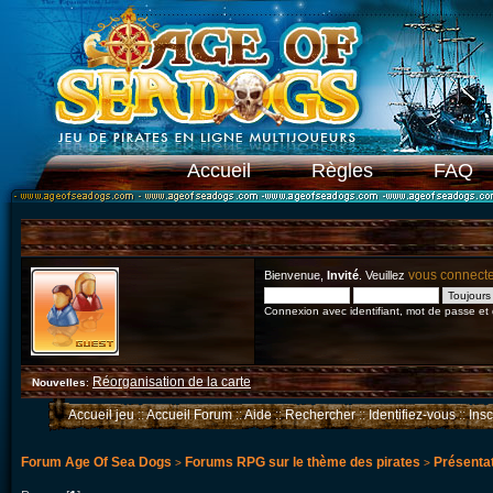
Accueil
Règles
FAQ
vous connect
Bienvenue,
Invité
. Veuillez
Connexion avec identifiant, mot de passe et
Réorganisation de la carte
Nouvelles
:
Accueil jeu
::
Accueil Forum
::
Aide
::
Rechercher
::
Identifiez-vous
::
Ins
Forum Age Of Sea Dogs
Forums RPG sur le thème des pirates
Présenta
>
>