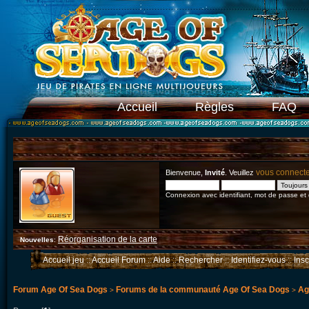
Accueil
Règles
FAQ
vous connect
Bienvenue,
Invité
. Veuillez
Connexion avec identifiant, mot de passe et
Réorganisation de la carte
Nouvelles
:
Accueil jeu
::
Accueil Forum
::
Aide
::
Rechercher
::
Identifiez-vous
::
Ins
Forum Age Of Sea Dogs
Forums de la communauté Age Of Sea Dogs
Ag
>
>