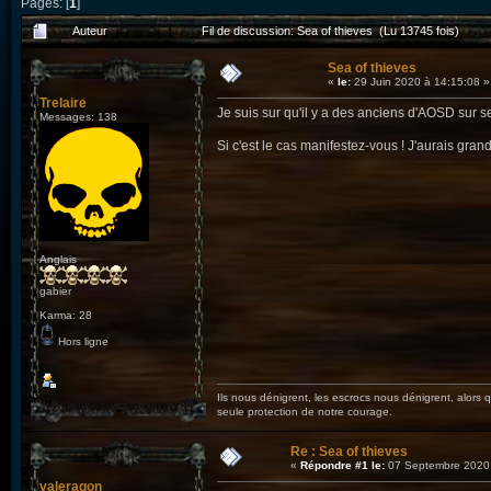
Pages: [
1
]
Auteur
Fil de discussion: Sea of thieves (Lu 13745 fois)
Sea of thieves
«
le:
29 Juin 2020 à 14:15:08 »
Trelaire
Je suis sur qu'il y a des anciens d'AOSD sur se
Messages: 138
Si c'est le cas manifestez-vous ! J'aurais gran
Anglais
gabier
Karma: 28
Hors ligne
Ils nous dénigrent, les escrocs nous dénigrent, alors qu
seule protection de notre courage.
Re : Sea of thieves
«
Répondre #1 le:
07 Septembre 2020 
valeragon