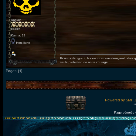
Anglais
gabier
Karma: 28
Hors ligne
Ils nous dénigrent, les escrocs nous dénigrent, alors qu
seule protection de notre courage.
Pages: [
1
]
Powered by SMF 1
*
Page générée 