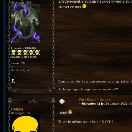
Effectivement,je suis un vieux de la vieille s
Messages: 837
croiser en mer
Animation HRP/RP
voyageur des mers
Karma: 26
Hors ligne
Dans ce monde, il y a deux personnes en qui j'ai confi
Au fait pourquoi tu regardes ma signature?!
Re : Sea of thieves
«
Répondre #2 le:
28 Janvier 2021 à 
Trelaire
Héhé
Messages: 138
Tu as le même pseudo sur S.O.T ?