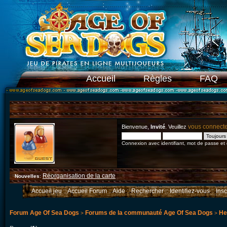
Accueil
Règles
FAQ
vous connect
Bienvenue,
Invité
. Veuillez
Connexion avec identifiant, mot de passe et
Réorganisation de la carte
Nouvelles
:
Accueil jeu
::
Accueil Forum
::
Aide
::
Rechercher
::
Identifiez-vous
::
Ins
Forum Age Of Sea Dogs
Forums de la communauté Age Of Sea Dogs
He
>
>