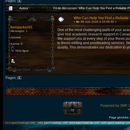
Pages: [
1
]
Auteur
Fil de discussion: Who Can Help You Find a Reliable Ph
Who Can Help You Find a Reliable 
«
le:
08 Juin 2026 à 10:48:30 »
liamparker01
One of the most challenging parts of your acad
Messages: 1
give real academic research support in Canada 
mousse
We support you at every step of your thesis jo
to thesis editing and proofreading services. S
Karma: 0
quality. This demonstrates our dedication to y
Hors ligne
Pages: [
1
]
Powered by SMF 1
*
Page générée 