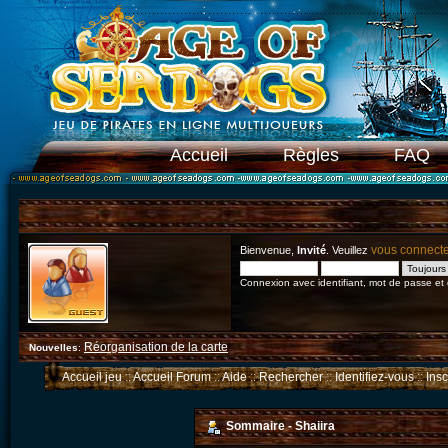
Accueil
Règles
FAQ
vous connect
Bienvenue,
Invité
. Veuillez
Connexion avec identifiant, mot de passe et
Réorganisation de la carte
Nouvelles
:
Accueil jeu
::
Accueil Forum
::
Aide
::
Rechercher
::
Identifiez-vous
::
Ins
Sommaire - Shaiira