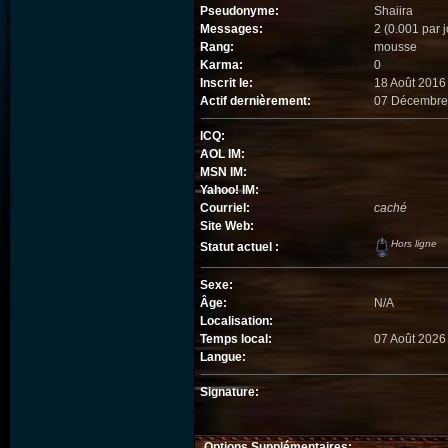
Pseudonyme:
Shaiira
Messages:
2 (0.001 par j
Rang:
mousse
Karma:
0
Inscrit le:
18 Août 2016
Actif dernièrement:
07 Décembre
ICQ:
AOL IM:
MSN IM:
Yahoo! IM:
Courriel:
caché
Site Web:
Hors ligne
Statut actuel :
Sexe:
Âge:
N/A
Localisation:
Temps local:
07 Août 2026
Langue:
Signature:
Options Supplémentaires: