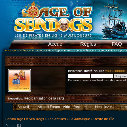
Accueil
Règles
FAQ
vous connect
Bienvenue,
Invité
. Veuillez
Connexion avec identifiant, mot de passe et
Réorganisation de la carte
Nouvelles
:
Accueil jeu
::
Accueil Forum
::
Aide
::
Rechercher
::
Identifiez-vous
::
Ins
Forum Age Of Sea Dogs
Les antilles
La Jamaïque
Reste de l'île
>
>
>
Pages: [
1
]