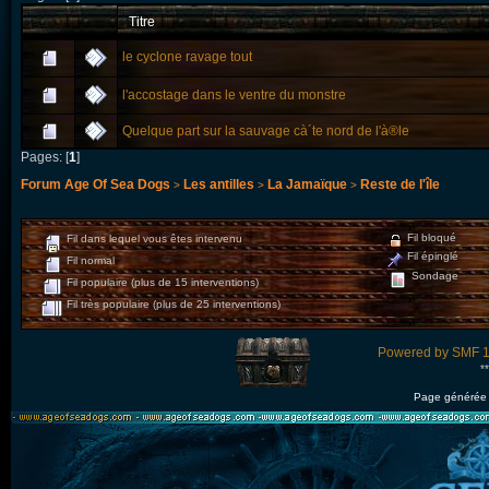
Titre
le cyclone ravage tout
l'accostage dans le ventre du monstre
Quelque part sur la sauvage cà´te nord de l'à®le
Pages: [
1
]
Forum Age Of Sea Dogs
Les antilles
La Jamaïque
Reste de l'île
>
>
>
Fil bloqué
Fil dans lequel vous êtes intervenu
Fil épinglé
Fil normal
Sondage
Fil populaire (plus de 15 interventions)
Fil très populaire (plus de 25 interventions)
Powered by SMF 1
*
Page générée 