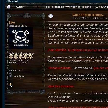
Pages: [
1
]
Auteur
Fil de discussion: When all hope is gone... (Lu 64064 f
When all hope is gone...
«
le:
12 Mai 2010 à 21:07:12 »
Bike
Dans les rues de la ville, un homme déambulai
Messages: 2242
chemin avec un mépris évident. Une migraine e
Il ne lui restait plus rien. Ses amis ? Morts. P
Soudain, un enfant lui fit un croche-patte, et Co
releva doucement. L'enfant cessa de rire. L'hom
qui avait osé l'humilier. Il tira d'un coup sec, 
-Fais attention. Tu tombera un jour sur un hom
lÃ©gende des oceans
Corey regardait l'enfant dans les yeux. Sa cicat
homme de la mer
dans la boue, s'appuyant sur le mur d'une mai
No more games !
-
Honneur et fierté...
Marmonna-t-il.
Que des co
Karma: 137
Maintenant il savait. Il ne se battrai plus pour 
Hors ligne
lui avait cependant répété des années durant. H
-Que des conneries.
Il ne lui restait rien d'autre qu'un physique im
le disait lui même.
Il resta l� encore un long moment, scrutant les