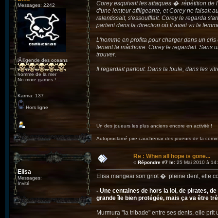
Corey esquivait les attaques � répétition de l'
Messages: 2242
d'une lenteur affligeante, et Corey ne faisait a
ralentissait, s'essoufflait. Corey le regarda s
partant dans la direction où il avait vu la femm
L'homme en profita pour charger dans un cris de
tenant la mâchoire. Corey le regardait. Sans un
trouver.
lÃ©gende des oceans
Il regardait partout. Dans la foule, dans les vi
homme de la mer
No more games !
Karma: 137
Hors ligne
Un des joueurs les plus anciens encore en activité !
Autoproclamé pire cauchemar des joueurs de la c
Re : When all hope is gone...
«
Répondre #7 le:
25 Mai 2010 à 14:
Elisa
Elisa mangeai son griot � pleine dent, elle co
Messages:
Invité
- Une centaines de hors la loi, de pirates, 
grande île bien protégée, mais ça va être trè
Murmura "la tribade" entre ses dents, elle prit