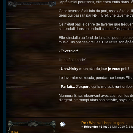
l'après midi pour sortir, elle entra enfin dans l
Cette taverne était loin du port, assez étroite
gens qui passait par l� ... Bref, une taverne tr
Ce n'était pas le genre de taverne que fréquent
se rendait dans un endroit calme, c'est parce 
Elle s'installa au fond de la salle, pour ne pa
tous qu'ils ont des oreilles. Elle retira son é
- Tavernier!
Hurla "la tribade"
- Un whisky et un plat du jour je vous prie!
Le tavernier s'exécuta, pendant ce temps Elisa
- Parfait... J'espère qu'ils me paieront un 
Murmura Elisa, observant avec attention les dét
d'argent interrompt alors son activité, paya l
Re : When all hope is gone...
«
Répondre #6 le:
21 Mai 2010 à 18:
Bike