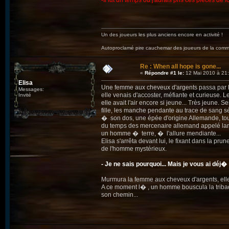
-Il fut un temps où j'aurais pris ces pièces de f
Un des joueurs les plus anciens encore en activité !
Autoproclamé pire cauchemar des joueurs de la c
Re : When all hope is gone...
«
Répondre #1 le:
12 Mai 2010 à 21:
Elisa
Une femme aux cheveux d'argents passa par l�
Messages:
elle venais d'accoster, méfiante et curieuse. 
Invité
elle avait l'air encore si jeune... Très jeune. S
fille, les manche pendante au trace de sang s
� son dos, une épée d'origine Allemande, tou
du temps des mercenaire allemand appelé lansq
un homme � terre, � l'allure mendiante...
Elisa s'arrêta devant lui, le fixant dans la pru
de l'homme mystérieux.
- Je ne sais pourquoi... Mais je vous ai déj�
Murmura la femme aux cheveux d'argents, elle 
A ce moment l� , un homme bouscula la tribade
son chemin...