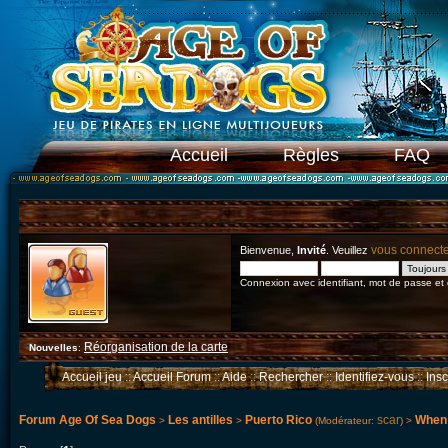
Accueil
Règles
FAQ
vous connect
Bienvenue,
Invité
. Veuillez
Connexion avec identifiant, mot de passe et
Réorganisation de la carte
Nouvelles
:
Accueil jeu
::
Accueil Forum
::
Aide
::
Rechercher
::
Identifiez-vous
::
Ins
Forum Age Of Sea Dogs
Les antilles
Puerto Rico
scar
When a
>
>
(Modérateur:
) >