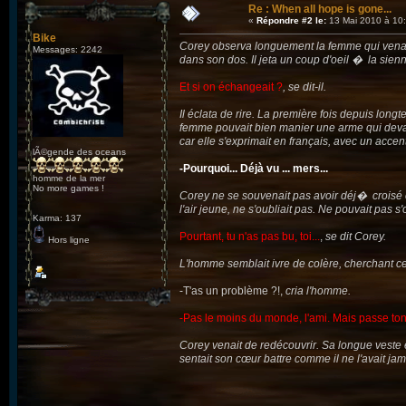
Re : When all hope is gone...
«
Répondre #2 le:
13 Mai 2010 à 10:
Bike
Corey observa longuement la femme qui venait de 
Messages: 2242
dans son dos. Il jeta un coup d'oeil � la sienne
Et si on échangeait ?
, se dit-il.
Il éclata de rire. La première fois depuis lon
femme pouvait bien manier une arme qui devait 
car elle s'exprimait en français, avec un accen
lÃ©gende des oceans
-Pourquoi... Déjà vu ... mers...
homme de la mer
No more games !
Corey ne se souvenait pas avoir déj� croisé ce
l'air jeune, ne s'oubliait pas. Ne pouvait pas
Karma: 137
Pourtant, tu n'as pas bu, toi...
,
se dit Corey.
Hors ligne
L'homme semblait ivre de colère, cherchant celu
-T'as un problème ?!,
cria l'homme.
-Pas le moins du monde, l'ami. Mais passe ton c
Corey venait de redécouvrir. Sa longue veste en
sentait son cœur battre comme il ne l'avait jamai