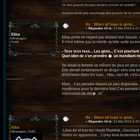
Un des joueurs les plus anciens encore en activité !
Autoproclamé pire cauchemar des joueurs de la c
Re : When all hope is gone...
«
Répondre #3 le:
13 Mai 2010 à 21:
Elisa
Elisa porta un regard par dessus son épaule, e
Messages:
Il n'eut même pas le mérite qu'elle sorte sa 
Invité
- Tsss tsss tsss... Les gens... C'est pourta
Quel idiot de s'en prendre � un mendiant mai
Se disait la femme se mêlant de plus en plus d
Elle devait certainement se diriger vers une t
d'esclaves dans les rues... Heu, ceci dit, c'est
Mais... Ces pensée étaient un peu dispersée...
mystérieux pour la dernière fois! Ces pensée la
impression de déj� vu"...
Re : When all hope is gone...
«
Répondre #4 le:
14 Mai 2010 à 20:
Bike
-Lève-toi et bas-toi !
hurla l'homme, cherchant 
Messages: 2242
moins en apparence... Corey leva lentement les