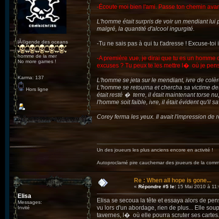
-Écoute moi bien l'ami. Passe ton chemin avant
L'homme était surpris de voir un mendiant lui p
malgré, la quantité d'alcool ingurgité.
lÃ©gende des oceans
-Tu ne sais pas à qui tu t'adresse ! Excuse-to
homme de la mer
-A première vue, je dirai que tu es un homme 
No more games !
excuses ? Tu peux te les mettre l� où je pen
Karma: 137
L'homme se jeta sur le mendiant, ivre de colè
L'homme se retourna et chercha sa victime des 
Hors ligne
était resté � terre, il était maintenant torse
l'homme soit faible, ivre, il était évident qu'il s
Corey ferma les yeux. Il avait l'impression de re
Un des joueurs les plus anciens encore en activité !
Autoproclamé pire cauchemar des joueurs de la c
Re : When all hope is gone...
«
Répondre #5 le:
15 Mai 2010 à 11:
Elisa
Elisa se secoua la tête et essaya alors de p
Messages:
vu lors d'un abordage, rien de plus... Elle sou
Invité
tavernes, l� où elle pourra scruter ses cartes.