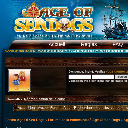
Accueil
Règles
FAQ
vous connect
Bienvenue,
Invité
. Veuillez
Connexion avec identifiant, mot de passe et
Réorganisation de la carte
Nouvelles
:
Accueil jeu
::
Accueil Forum
::
Aide
::
Rechercher
::
Identifiez-vous
::
Ins
Forum Age Of Sea Dogs
Forums de la communauté Age Of Sea Dogs
Ag
>
>