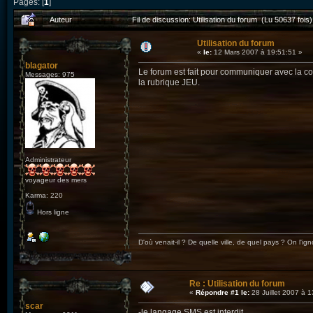
Pages: [
1
]
Auteur
Fil de discussion: Utilisation du forum (Lu 50637 fois)
Utilisation du forum
«
le:
12 Mars 2007 à 19:51:51 »
blagator
Le forum est fait pour communiquer avec la c
Messages: 975
la rubrique JEU.
Administrateur
voyageur des mers
Karma: 220
Hors ligne
D'où venait-il ? De quelle ville, de quel pays ? On l'ign
Re : Utilisation du forum
«
Répondre #1 le:
28 Juillet 2007 à 1
scar
-le langage SMS est interdit