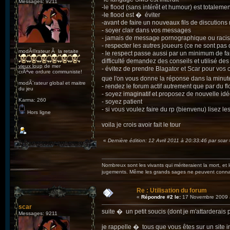
Messages: 9211
-le flood (sans intérêt et humour) est totalement
-le flood est � éviter
-avant de faire un nouveaux fils de discutions 
- soyer clair dans vos messages
- jamais de message pornographique ou raciste 
- respecter les autres joueurs (ce ne sont pas
modÃ©rateur Ã la retaite
- le respect passe aussi par un minimum de fau
difficulté demandez des conseils et utilisé des
vieux loup de mer
- évitez de prendre Blagator et Scar pour vos
crÃªve ordure communiste!
que l'on vous donne la réponse dans la minu
modÃ¨rateur global et maitre
- rendez le forum actif autrement que par du f
du jeu
- soyez imaginatif et proposez de nouvelle id
Karma: 260
- soyez patient
- si vous voulez faire du rp (bienvenu) lisez l
Hors ligne
voila je crois avoir fait le tour
«
Dernière édition: 12 Avril 2011 à 20:33:46 par scar
Nombreux sont les vivants qui mériteraient la mort, et
jugements. Même les grands sages ne peuvent connaît
Re : Utilisation du forum
«
Répondre #2 le:
17 Novembre 2009 
scar
suite � un petit soucis (dont je m'attarderais
Messages: 9211
je rappelle � tous que vous êtes sur un site in