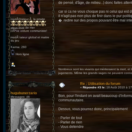
de pensé, d'âge, de milieu...) donc faites att
car si ca ne vous choque pas ni celui qui est 
il n'agit pas non plus de finir dans le pur pol
modÃ©rateur Ã la retaite
� redire sur des propos pouvant être mal inte
vieux loup de mer
crÃªve ordure communiste!
modÃ¨rateur global et maitre
du jeu
Karma: 260
Hors ligne
Nombreux sont les vivants qui mériteraient la mort, et
jugements. Même les grands sages ne peuvent connaît
Re : Utilisation du forum
«
Répondre #3 le:
16 Août 2010 à 17
hugubunerzario
Bon, pour l'instant on avait beaucoup d'informa
Messages: 46
communautaire.
Dessus, vous pourrez donc, principalement :
- Parler de tout
- Parler de rien
- Vous detendre