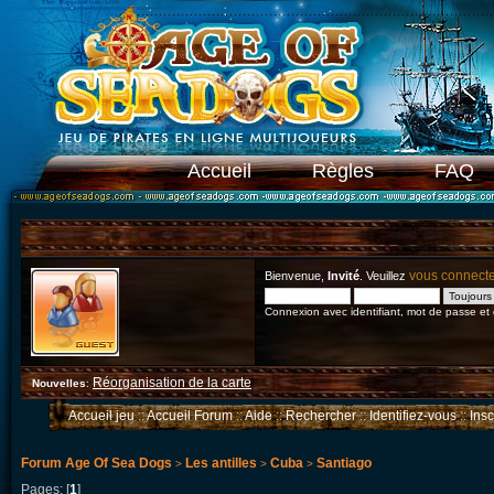
Accueil
Règles
FAQ
vous connect
Bienvenue,
Invité
. Veuillez
Connexion avec identifiant, mot de passe et
Réorganisation de la carte
Nouvelles
:
Accueil jeu
::
Accueil Forum
::
Aide
::
Rechercher
::
Identifiez-vous
::
Ins
Forum Age Of Sea Dogs
Les antilles
Cuba
Santiago
>
>
>
Pages: [
1
]