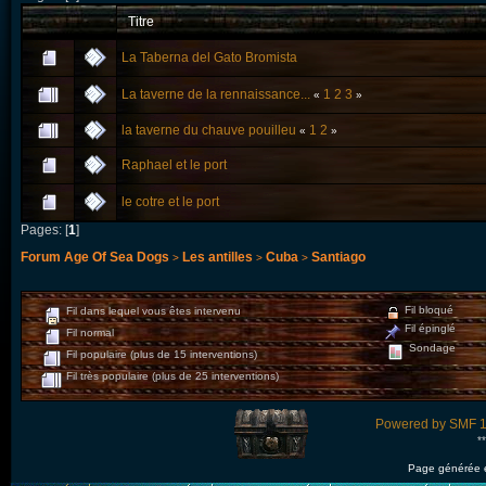
Titre
La Taberna del Gato Bromista
La taverne de la rennaissance...
1
2
3
«
»
la taverne du chauve pouilleu
1
2
«
»
Raphael et le port
le cotre et le port
Pages: [
1
]
Forum Age Of Sea Dogs
Les antilles
Cuba
Santiago
>
>
>
Fil bloqué
Fil dans lequel vous êtes intervenu
Fil épinglé
Fil normal
Sondage
Fil populaire (plus de 15 interventions)
Fil très populaire (plus de 25 interventions)
Powered by SMF 1
*
Page générée 