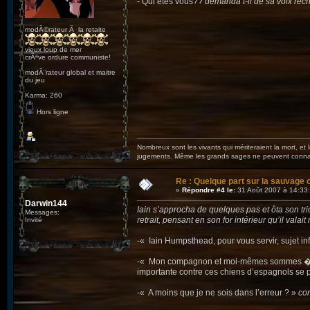
- Qui êtes vous??
demanda t-il de sa voix rec
modÃ©rateur Ã la retaite
vieux loup de mer
crÃªve ordure communiste!
modÃ¨rateur global et maitre
du jeu
Karma: 260
Hors ligne
Nombreux sont les vivants qui mériteraient la mort, et
jugements. Même les grands sages ne peuvent connaît
Re : Quelque part sur la sauvage c
«
Répondre #4 le:
31 Août 2007 à 14:33
Darwin144
Iain s’approcha de quelques pas et ôta son tr
Messages:
retrait, pensant en son for intérieur qu’il vala
Invité
-« Iain Humpsthead, pour vous servir, sujet in
-« Mon compagnon et moi-mêmes sommes � la re
importante contre ces chiens d’espagnols se
-« A moins que je ne sois dans l’erreur ? »
con