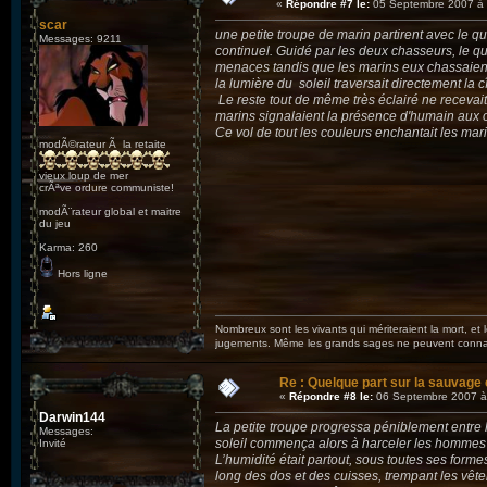
«
Répondre #7 le:
05 Septembre 2007 à 
scar
une petite troupe de marin partirent avec le qua
Messages: 9211
continuel. Guidé par les deux chasseurs, le
menaces tandis que les marins eux chassaient
la lumière du soleil traversait directement la 
Le reste tout de même très éclairé ne recevait
marins signalaient la présence d'humain aux o
Ce vol de tout les couleurs enchantait les mari
modÃ©rateur Ã la retaite
vieux loup de mer
crÃªve ordure communiste!
modÃ¨rateur global et maitre
du jeu
Karma: 260
Hors ligne
Nombreux sont les vivants qui mériteraient la mort, et
jugements. Même les grands sages ne peuvent connaît
Re : Quelque part sur la sauvage c
«
Répondre #8 le:
06 Septembre 2007 à
Darwin144
La petite troupe progressa péniblement entre l
Messages:
soleil commença alors à harceler les hommes 
Invité
L’humidité était partout, sous toutes ses formes
long des dos et des cuisses, trempant les vête