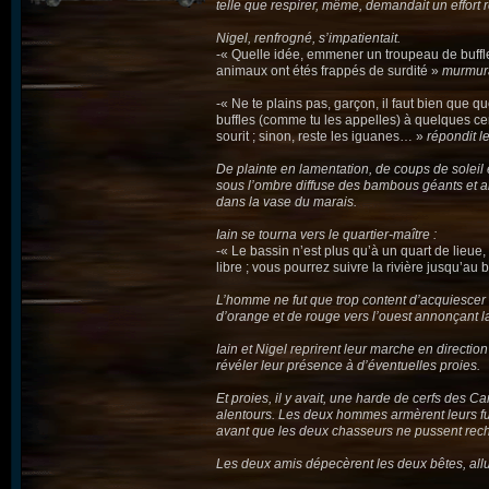
telle que respirer, même, demandait un effort r
Nigel, renfrogné, s’impatientait.
-« Quelle idée, emmener un troupeau de buffle
animaux ont étés frappés de surdité »
murmura-
-« Ne te plains pas, garçon, il faut bien que 
buffles (comme tu les appelles) à quelques c
sourit ; sinon, reste les iguanes… »
répondit l
De plainte en lamentation, de coups de soleil
sous l’ombre diffuse des bambous géants et ar
dans la vase du marais.
Iain se tourna vers le quartier-maître :
-« Le bassin n’est plus qu’à un quart de lieu
libre ; vous pourrez suivre la rivière jusqu’au
L’homme ne fut que trop content d’acquiescer ;
d’orange et de rouge vers l’ouest annonçant la
Iain et Nigel reprirent leur marche en directi
révéler leur présence à d’éventuelles proies.
Et proies, il y avait, une harde de cerfs des C
alentours. Les deux hommes armèrent leurs fusil
avant que les deux chasseurs ne pussent rech
Les deux amis dépecèrent les deux bêtes, allu