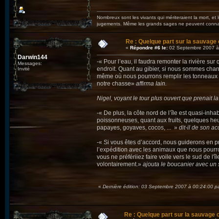
Nombreux sont les vivants qui mériteraient la mort, et
jugements. Même les grands sages ne peuvent connaît
Re : Quelque part sur la sauvage c
«
Répondre #6 le:
02 Septembre 2007 à
Darwin144
-« Pour l’eau, il faudra remonter la rivière s
Messages:
endroit. Quant au gibier, si nous sommes chanc
Invité
même où nous pourrons remplir les tonneaux qu
notre chasse»
affirma Iain.
Nigel, voyant le tour plus ouvert que prenait 
-« De plus, la côte nord de l’île est quasi-inh
poissonneuses, quant aux fruits, quelques heu
papayes, goyaves, cocos, ... »
dit-il de son a
-« Si vous êtes d’accord, nous guiderons en p
l’expédition avec les animaux que nous pourro
vous ne préfériiez faire voile vers le sud de l'
volontairement.»
ajouta le boucanier avec un 
«
Dernière édition: 03 Septembre 2007 à 00:24:00 p
Re : Quelque part sur la sauvage c