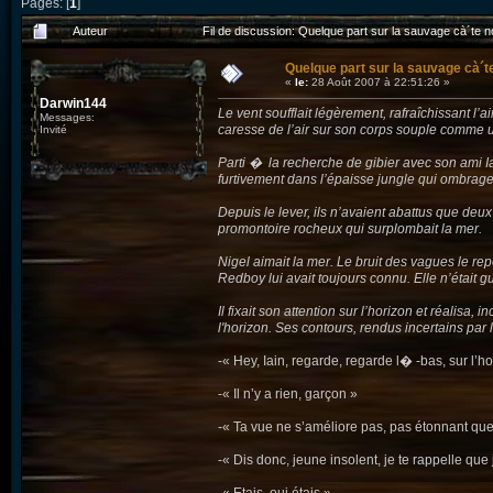
Pages: [
1
]
Auteur
Fil de discussion: Quelque part sur la sauvage cà´te n
Quelque part sur la sauvage cà´te
«
le:
28 Août 2007 à 22:51:26 »
Darwin144
Le vent soufflait légèrement, rafraîchissant l’
Messages:
caresse de l’air sur son corps souple comme u
Invité
Parti � la recherche de gibier avec son ami 
furtivement dans l’épaisse jungle qui ombrageai
Depuis le lever, ils n’avaient abattus que deu
promontoire rocheux qui surplombait la mer.
Nigel aimait la mer. Le bruit des vagues le rep
Redboy lui avait toujours connu. Elle n’était 
Il fixait son attention sur l’horizon et réalisa
l'horizon. Ses contours, rendus incertains par l
-« Hey, Iain, regarde, regarde l� -bas, sur l’h
-« Il n’y a rien, garçon »
-« Ta vue ne s’améliore pas, pas étonnant que 
-« Dis donc, jeune insolent, je te rappelle qu