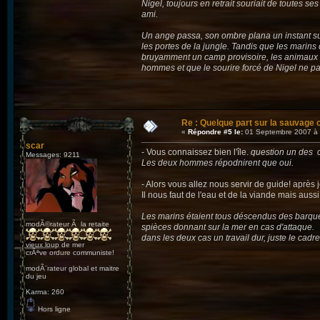
Nigel, toujours en retrait souriait de toutes s
ami.
Un ange passa, son ombre plana un instant su
les portes de la jungle. Tandis que les marin
bruyamment un camp provisoire, les animaux de l
hommes et que le sourire forcé de Nigel ne p
Re : Quelque part sur la sauvage c
«
Répondre #5 le:
01 Septembre 2007 à 
scar
- Vous connaissez bien l'île.
question un des c
Messages: 9211
Les deux hommes répodnirent que oui.
- Alors vous allez nous servir de guide! après
Il nous faut de l'eau et de la viande mais aussi
Les marins étaient tous déscendus des barque
modÃ©rateur Ã la retaite
spièces donnant sur la mer en cas d'attaque.
dans les deux cas un travail dur, juste le cadr
vieux loup de mer
crÃªve ordure communiste!
modÃ¨rateur global et maitre
du jeu
Karma: 260
Hors ligne