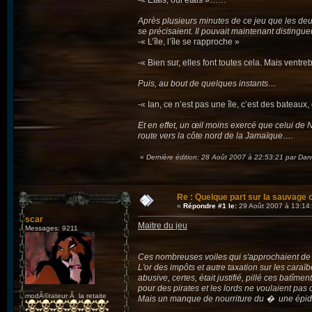
-« Etais, oui étais »……
Après plusieurs minutes de ce jeu que les deu
se précisaient. Il pouvait maintenant distingue
-« L’île, l’île se rapproche »
-« Bien sur, elles font toutes cela. Mais ventre
Puis, au bout de quelques instants…
-« Ian, ce n’est pas une île, c’est des bateau
Et en effet, un œil moins exercé que celui de 
route vers la côte nord de la Jamaïque….
«
Dernière édition: 28 Août 2007 à 22:53:21 par Dar
Re : Quelque part sur la sauvage c
«
Répondre #1 le:
29 Août 2007 à 13:14
scar
Maitre du jeu
Messages: 9211
Ces nombreuses voiles qui s'approchaient de l'î
L'or des impôts et autre taxation sur les caraï
abusive, certes, était justifié, pillé ces batîme
pour des pirates et les lords ne voulaient pas 
modÃ©rateur Ã la retaite
Mais un manque de nourriture du � une épidémie