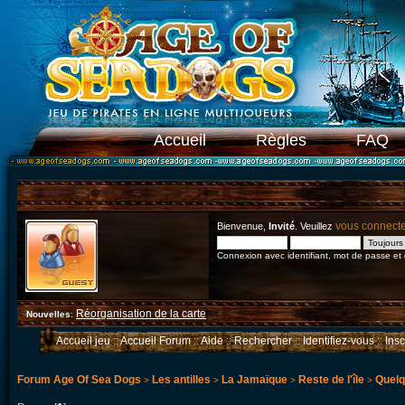
Accueil
Règles
FAQ
vous connect
Bienvenue,
Invité
. Veuillez
Connexion avec identifiant, mot de passe et
Réorganisation de la carte
Nouvelles
:
Accueil jeu
::
Accueil Forum
::
Aide
::
Rechercher
::
Identifiez-vous
::
Ins
Forum Age Of Sea Dogs
Les antilles
La Jamaïque
Reste de l'île
Quelq
>
>
>
>