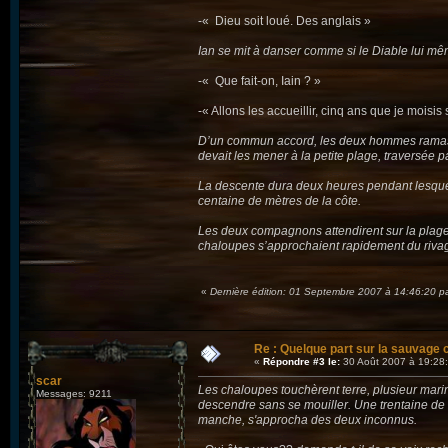
-« Dieu soit loué. Des anglais »
Ian se mit à danser comme si le Diable lui mê
-« Que fait-on, Iain ? »
-« Allons les accueillir, cinq ans que je moisis s
D’un commun accord, les deux hommes ramassè
devait les mener à la petite plage, traversée 
La descente dura deux heures pendant lesquell
centaine de mètres de la côte.
Les deux compagnons attendirent sur la plage
chaloupes s’approchaient rapidement du riva
«
Dernière édition: 01 Septembre 2007 à 14:46:20 p
Re : Quelque part sur la sauvage c
«
Répondre #3 le:
30 Août 2007 à 19:28
scar
Les chaloupes touchèrent terre, plusieur marin
Messages: 9211
descendre sans se mouiller. Une trentaine de
manche, s'approcha des deux inconnus.