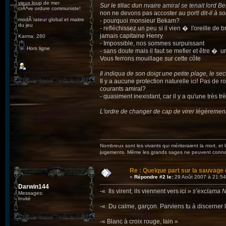
vieux loup de mer
Sur le tillac dun nvaire amiral se tenait lord Be
crÃªve ordure communiste!
non ne devons pas accoster au port!
dit-il à 
modÃ¨rateur global et maitre
- pourquoi monsieur Bekam?
du jeu
- refléchissez un peu si il vien � l'oreille d
jamais capitaine Henry
Karma: 260
- Impossible, nos sommes surpuissant
Hors ligne
- sans doute mais il faut se mefier et être � un
Vous ferrons mouillage sur cette côte
Il indiqua de son doigt une petite plage, le s
Il y a aucune protection naturelle ici! Pas de r
courants amiral?
- quasiment inexistant, car il y a qu'une très 
L'ordre de changer de cap de virer légèrement 
Nombreux sont les vivants qui mériteraient la mort, et
jugements. Même les grands sages ne peuvent connaît
Re : Quelque part sur la sauvage c
«
Répondre #2 le:
29 Août 2007 à 21:54
Darwin144
-« Ils virent, ils viennent vers ici »
s’exclama N
Messages:
Invité
-« Du calme, garçon. Parviens tu à discerner 
-« Blanc à croix rouge, Iain »