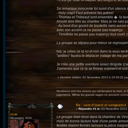
- C'est ça!
Jean fit claquer ses doigts et se redr
Sa remarque innocente fut suivit d'un silence i
- Holy crap!! Faut prévenir les autres!
- Thomas et Thibeaut sont ensemble � la tave
Arnold dois être au chantier. Mais je ne sais 
- Au bout d'un goulot de bouteille sans aucun
avec son accent ca ne passe pas inaperçu.
- Timothée ne passe pas inaperçu tout court.
c
La groupe se sépara pour mieux se regrouper
hrp: je crées ce rp ici et non dans la sous sec
"antilles" faudra le déplacer (ratage de ma par
Je crée une petite aventure assez dirigiste (j'
J'aimerais que ce rp se finisse vraiment et so
«
Dernière édition: 01 Novembre 2013 à 19:59:02 par
Nombreux sont les vivants qui mériteraient la mort, et
jugements. Même les grands sages ne peuvent connaît
Re : vent d'ouest et vengeance
«
Répondre #1 le:
03 Novembre 2013 
scar
Le groupe était réuni dans la chambre de Vinc
Messages: 9211
mais de bonne facture faite d'une petite armoire
fenêtre étaient fermés laissant la pièce baign