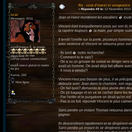
Re : vent d'ouest et vengeance
«
Répondre #5 le:
12 Novembre 2013 
scar
Jean et Hanz montèrent les escaliers � toute vi
Messages: 9211
Vincent était tranquillement assis sur son lit,
la rapière toujours � la main, par simple oubl
Il tendit l'oreille sur la porte, plusieurs homme
avec violence et Vincent se retourna pour voi
modÃ©rateur Ã la retaite
- Ils sont � notre recherche!
vieux loup de mer
- Comment tu le sais?
crÃªve ordure communiste!
- On a vu un groupe de soldat se diriger vers ici
modÃ¨rateur global et maitre
avait un homme. On avait déjà fait affaire avec 
du jeu
- Il nous a vendu!?
Karma: 260
Vincent n'eut pas besoin de plus, il se préci
Hors ligne
déboula avec Jean dans la chambre, son regar
- On fait quoi?
demanda le plus jeune des deu
- On pli bagage et on va se cacher dans les te
- Par l'enfer et le purgatoire on dirait qu'on est 
- Pas si on fuit.
répondit Vincent le plus calme
Sans perdre un instant Thomas retourna dans sa
gagner.
Ils descendirent rapidement et se dirigèrent ve
Sans perdre un instant ils se dirigèrent alors 