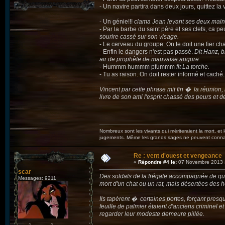
- Un navire partira dans deux jours, quittez 
- Un génie!!!
clama Jean levant ses deux mains
- Par la barbe du saint père et ses clefs, ca 
sourire cassé sur son visage.
- Le cerveau du groupe. On te doit une fier ch
- Enfin le dangers n'est pas passé.
Dit Hanz, b
air de prophète de mauvaise augure.
- Hummm hummm pfummm
fit La torche.
- Tu as raison. On doit rester informé et cach
Vincent par cette phrase mit fin � la réunion,
livre de son ami l'esprit chassé des peurs et d
Nombreux sont les vivants qui mériteraient la mort, et
jugements. Même les grands sages ne peuvent connaît
Re : vent d'ouest et vengeance
«
Répondre #4 le:
07 Novembre 2013 
scar
Des soldats de la frégate accompagnée de que
Messages: 9211
mort d'un chat ou un rat, mais désertées des
Ils tapèrent � certaines portes, forçant presq
feuille de palmier étaient d'anciens criminel et
regarder leur modeste demeure pillée.