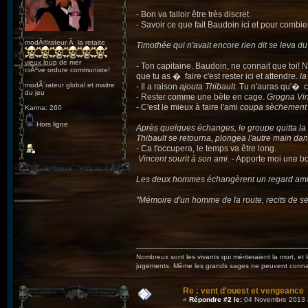
- Bon va falloir être très discret.
- Savoir ce que fait Baudoin ici et pour combi
modÃ©rateur Ã la retaite
Timothée qui n'avait encore rien dit se leva du li
vieux loup de mer
- Ton capitaine. Baudoin, ne connait que toi! 
crÃªve ordure communiste!
que tu as � faire c'est rester ici et attendre.
la
modÃ¨rateur global et maitre
- Il a raison
ajouta Thibault.
Tu n'auras qu'� co
du jeu
- Rester comme une bête en cage.
Grogna Vin
- C'est le mieux à faire l'ami
coupa sèchement 
Karma: 260
Hors ligne
Après quelques échanges, le groupe quitta la c
Thibault se retourna, plongea l'autre main dans sa
- Ca t'occupera, le temps va être long.
Vincent sourit à son ami.
- Apporte moi une bou
Les deux hommes échangèrent un regard amical et
"Mémoire d'un homme de la route, recits de ses
Nombreux sont les vivants qui mériteraient la mort, et
jugements. Même les grands sages ne peuvent connaît
Re : vent d'ouest et vengeance
«
Répondre #2 le:
04 Novembre 2013 