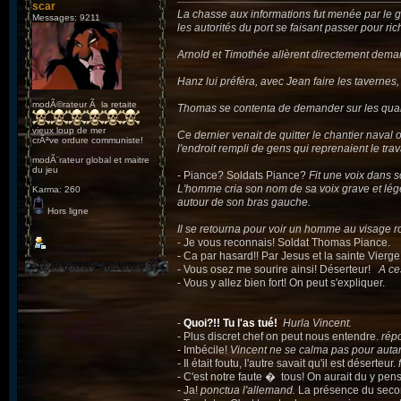
scar
La chasse aux informations fut menée par le gr
Messages: 9211
les autorités du port se faisant passer pour 
Arnold et Timothée allèrent directement dema
Hanz lui préféra, avec Jean faire les tavernes,
modÃ©rateur Ã la retaite
Thomas se contenta de demander sur les quai
vieux loup de mer
Ce dernier venait de quitter le chantier naval 
crÃªve ordure communiste!
l'endroit rempli de gens qui reprenaient le trav
modÃ¨rateur global et maitre
du jeu
- Piance? Soldats Piance?
Fit une voix dans s
L'homme cria son nom de sa voix grave et légè
Karma: 260
autour de son bras gauche.
Hors ligne
Il se retourna pour voir un homme au visage r
- Je vous reconnais! Soldat Thomas Piance.
- Ca par hasard!! Par Jesus et la sainte Vierg
- Vous osez me sourire ainsi! Déserteur!
A ce
- Vous y allez bien fort! On peut s'expliquer.
-
Quoi?!! Tu l'as tué!
Hurla Vincent.
- Plus discret chef on peut nous entendre.
rép
- Imbécile!
Vincent ne se calma pas pour auta
- Il était foutu, l'autre savait qu'il est déserteur.
- C'est notre faute � tous! On aurait du y pen
- Ja!
ponctua l'allemand.
La présence du secon