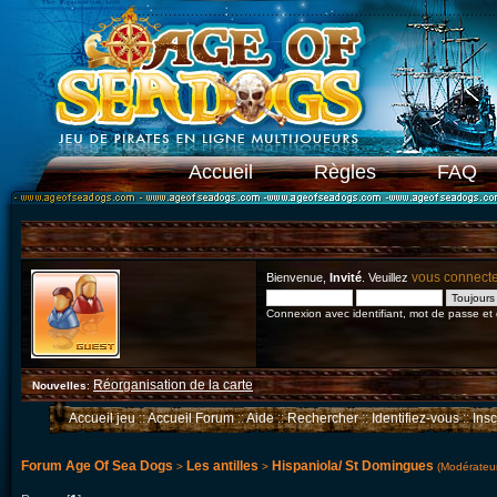
Accueil
Règles
FAQ
vous connect
Bienvenue,
Invité
. Veuillez
Connexion avec identifiant, mot de passe et
Réorganisation de la carte
Nouvelles
:
Accueil jeu
::
Accueil Forum
::
Aide
::
Rechercher
::
Identifiez-vous
::
Ins
Forum Age Of Sea Dogs
Les antilles
Hispaniola/ St Domingues
>
>
(Modérateu