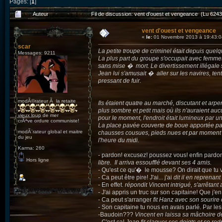
Pages: [
1
]
Auteur
Fil de discussion: vent d'ouest et vengeance (Lu 6243
vent d'ouest et vengeance
«
le:
01 Novembre 2013 à 19:43:0
scar
La petite troupe de criminel était depuis quel
Messages: 9211
La plus part du groupe s'occupait avec femmes
sans mise � mort. Le divertissement illégale 
Jean lui s'amusait � aller sur les navires, ten
pressant de fuir.
modÃ©rateur Ã la retaite
Ils étaient quatre au marché, discutant et arpe
plus sombre et petit mais où ils n'auraient auc
vieux loup de mer
pour le moment, l'endroit était lumineux par un 
crÃªve ordure communiste!
La place pavée couverte de boue apportée par 
modÃ¨rateur global et maitre
chausses cousues, pieds nues et par moment s
du jeu
l'heure du midi.
Karma: 260
- pardon! excusez! poussez vous! enfin pardo
Hors ligne
libre. Il arriva essoufflé devant ses 4 amis.
- Qu'est ce qu'� le mousse? On dirait que tu v
- Ca peut être pire! J'ai... j'ai
dit il en reprenant
- En effet.
répondit Vincent intrigué, s'arrêtan
- J'ai appris un truc sur son capitaine! Que j'e
- Ca peut s'arranger
fit Hanz avec son sourire 
- Son capitaine tu nous en avais parlé. Par les
-Baudoin???
Vincent en laissa sa mâchoire 