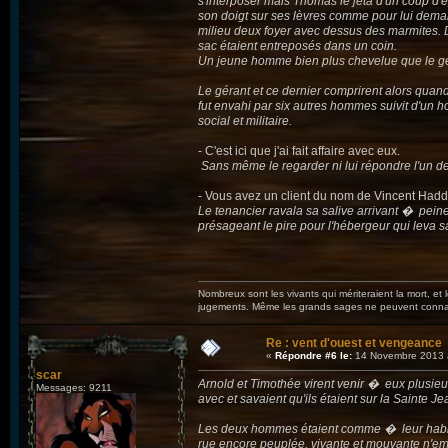
s'interposer mais Thomas le jeta d'un coup d'ép
son doigt sur ses lèvres comme pour lui dema
milieu deux foyer avec dessus des marmites.
sac étaient entreposés dans un coin.
Un jeune homme bien plus chevelue que le gé
Le gérant et ce dernier comprirent alors quand 
fut envahi par six autres hommes suivit d'un 
social et militaire.
- C'est ici que j'ai fait affaire avec eux.
Sans même le regarder ni lui répondre l'un d
- Vous avez un client du nom de Vincent Had
Le tenancier ravala sa salive arrivant � peine
présageant le pire pour l'hébergeur qui leva s
Nombreux sont les vivants qui mériteraient la mort, et
jugements. Même les grands sages ne peuvent connaît
Re : vent d'ouest et vengeance
«
Répondre #6 le:
14 Novembre 2013 
scar
Arnold et Timothée virent venir � eux plusieu
Messages: 9211
avec et savaient qu'ils étaient sur la Sainte Je
Les deux hommes étaient comme � leur habitu
rue encore peuplée, vivante et mouvante n'em