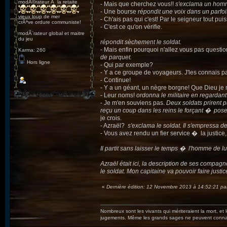
modÃ©rateur Ã la retaite
- Mais que cherchez vous!!
s'exclama un homme
- Une bourse
répondit une voix dans un parfois
vieux loup de mer
- Ch'ais pas qui c'est! Par le seigneur tout puiss
crÃªve ordure communiste!
- C'est ce qu'on vérifie.
modÃ¨rateur global et maitre
du jeu
répondit sèchement le soldat.
- Mais enfin pourquoi n'allez vous pas questio
Karma: 260
de parquet.
Hors ligne
- Qui par exemple?
- Y a ce groupe de voyageurs. J'les connais pas
- Continue!
- Y a un géant, un nègre borgne! Que Dieu je 
- Leur noms!
ordonna le militaire en regardant 
- Je m'en souviens pas.
Deux soldats prirent 
reçu un coup dans les reins le forçant � pos
je crois.
- Azraël?
s'exclama le soldat. Il s'empressa de
- Vous avez rendu un fier service � la justice
Il partit sans laisser le temps � l'homme de l
Azraël était ici, la description de ses compag
le soldat. Mon capitaine va pouvoir faire jus
«
Dernière édition: 12 Novembre 2013 à 14:52:21 par
Nombreux sont les vivants qui mériteraient la mort, et
jugements. Même les grands sages ne peuvent connaît