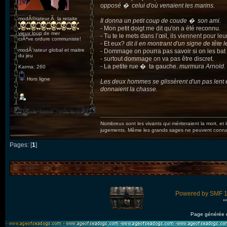
opposé � celui d'où venaient les marins.
modÃ©rateur Ã la retaite
Il donna un petit coup de coude � son ami.
- Mon petit doigt me dit qu'on a été reconnu.
vieux loup de mer
- Tu te le mets dans l’œil, ils viennent pour leu
crÃªve ordure communiste!
- Et eux?
dit il en montrant d'un signe de tête l
modÃ¨rateur global et maitre
- Dommage on pourra pas savoir si on les bat
du jeu
- surtout dommage on va pas être discret.
- La petite rue � ta gauche.
murmura Arnold.
Karma: 260
Hors ligne
Les deux hommes se glissèrent d'un pas lent et
donnaient la chasse.
Nombreux sont les vivants qui mériteraient la mort, et
jugements. Même les grands sages ne peuvent connaît
Pages: [
1
]
Powered by SMF 1
*
Page générée 