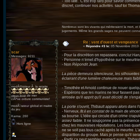
- Too late. C'est trop tard pour savoir comment i
discret, continuer nos activités. sauf toi Tho
Nombreux sont les vivants qui mériteraient la mort, et
jugements. Même les grands sages ne peuvent connaît
Re : vent d'ouest et vengeance
«
Répondre #3 le:
05 Novembre 2013 
scar
- Pour la discrétion on repassera.
conclut Han
Messages: 9211
- Personne n’émet d'hypothèse sur le meurtrie
- Non
Répondit Jean.
La pièce demeura silencieuse, les silhouet
éclairant d'une lumière chaleureuse mais faibl
modÃ©rateur Ã la retaite
- Timothée et Arnold continue de nouer quelqu
- Espérons que les marins ne leur fassent pas 
vieux loup de mer
arrosée qu'il apprit qu'il avait décidé de s'eng
crÃªve ordure communiste!
modÃ¨rateur global et maitre
La porte s'ouvrit, Thibault apparu alors dans l'
du jeu
- Nerveux.
fit il en constat de la main de vince
sa bourse. L'idée qui circule d'un crime crapu
Karma: 260
assez faible.
Il ne soupçonne pas la présence d
Hors ligne
chez les mauvaises réputations. Les bas qua
ne se soit pas tous caché après le meurtre. 
disparition du groupe. Mais je pense qu'il serai
- Partir ca peut sembler suspect aussi.
Thibaul